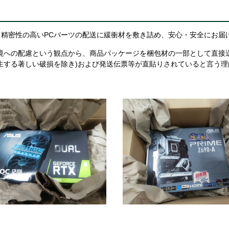
精密性の高いPCパーツの配送に緩衝材を敷き詰め、安心・安全にお届
境への配慮という観点から、商品パッケージを梱包材の一部として直接
生する著しい破損を除き)および発送伝票等が直貼りされていると言う