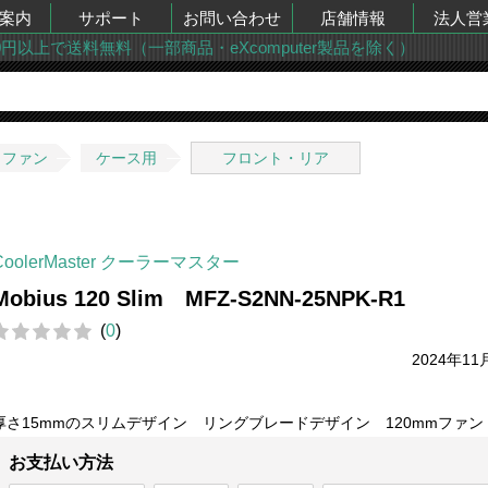
案内
サポート
お問い合わせ
店舗情報
法人営
00円以上で送料無料（一部商品・eXcomputer製品を除く）
・ファン
ケース用
フロント・リア
CoolerMaster クーラーマスター
Mobius 120 Slim MFZ-S2NN-25NPK-R1
(
0
)
2024年11
厚さ15mmのスリムデザイン リングブレードデザイン 120mmファン
お支払い方法