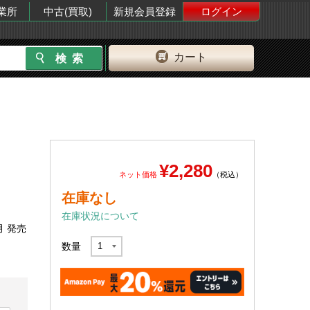
業所
中古(買取)
新規会員登録
ログイン
カート
¥2,280
ネット価格
（税込）
在庫なし
在庫状況について
月 発売
数量