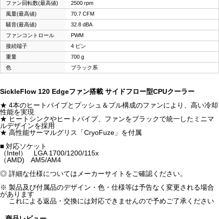
ファン回転数(最高値)
2500 rpm
風量(最高値)
70.7 CFM
騒音(最高値)
32.8 dBA
ファンコントロール
PWM
接続端子
4 ピン
重量
700 g
色
ブラック系
SickleFlow 120 Edgeファン搭載 サイドフロー型CPUクーラー
★ 4本のヒートパイプとプッシュ＆プル構成のファンにより、高い冷却
性能を実現
★ ヒートシンクやヒートパイプ、ファンをブラックで統一したミニマ
ルデザインを採用
★ 高性能サーマルグリス「CryoFuze」を付属
■ 対応ソケット
（Intel） LGA 1700/1200/115x
（AMD) AM5/AM4
◎ 詳細な仕様についてはメーカーサイトをご確認ください。
※ 製品及び付属品のデザイン・色・仕様等は予告なく変更される場合
があります
これによる返品・交換には対応できませんので予めご了承ください
商品レビュー