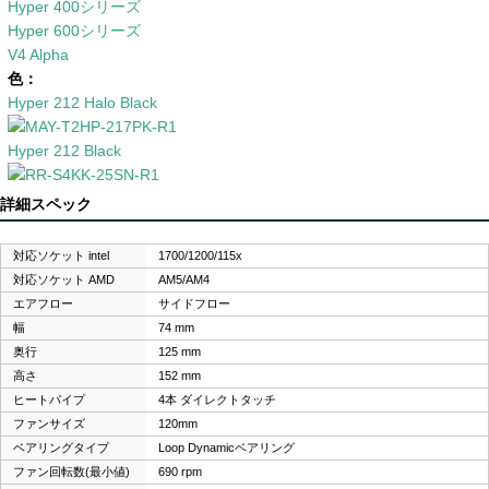
Hyper 400シリーズ
Hyper 600シリーズ
V4 Alpha
色：
Hyper 212 Halo Black
Hyper 212 Black
詳細スペック
対応ソケット intel
1700/1200/115x
対応ソケット AMD
AM5/AM4
エアフロー
サイドフロー
幅
74 mm
奥行
125 mm
高さ
152 mm
ヒートパイプ
4本 ダイレクトタッチ
ファンサイズ
120mm
ベアリングタイプ
Loop Dynamicベアリング
ファン回転数(最小値)
690 rpm