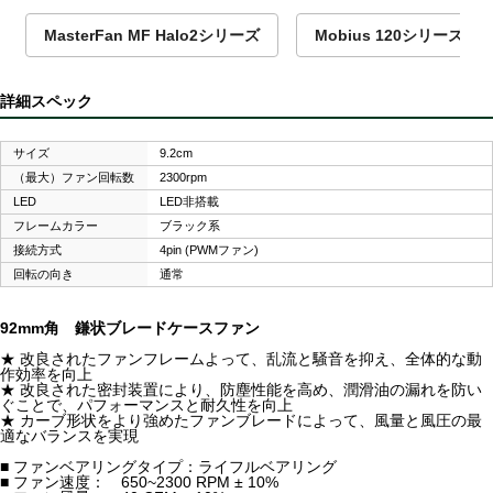
MasterFan MF Halo2シリーズ
Mobius 120シリーズ
詳細スペック
サイズ
9.2cm
（最大）ファン回転数
2300rpm
LED
LED非搭載
フレームカラー
ブラック系
接続方式
4pin (PWMファン)
回転の向き
通常
92mm角 鎌状ブレードケースファン
★ 改良されたファンフレームよって、乱流と騒音を抑え、全体的な動
作効率を向上
★ 改良された密封装置により、防塵性能を高め、潤滑油の漏れを防い
ぐことで、パフォーマンスと耐久性を向上
★ カーブ形状をより強めたファンブレードによって、風量と風圧の最
適なバランスを実現
■ ファンベアリングタイプ：ライフルベアリング
■ ファン速度： 650~2300 RPM ± 10%