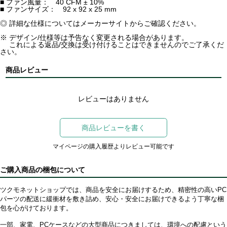
■ ファン風量： 40 CFM ± 10%
■ ファンサイズ： 92 x 92 x 25 mm
◎ 詳細な仕様についてはメーカーサイトからご確認ください。
※ デザイン/仕様等は予告なく変更される場合があります。
これによる返品/交換は受け付けることはできませんのでご了承くだ
さい。
商品レビュー
レビューはありません
商品レビューを書く
マイページの購入履歴よりレビュー可能です
ご購入商品の梱包について
ツクモネットショップでは、商品を安全にお届けするため、精密性の高いPC
パーツの配送に緩衝材を敷き詰め、安心・安全にお届けできるよう丁寧な梱
包を心がけております。
一部、家電、PCケースなどの大型商品につきましては、環境への配慮という