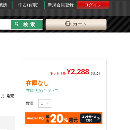
業所
中古(買取)
新規会員登録
ログイン
カート
¥2,288
ネット価格
（税込）
在庫なし
在庫状況について
1月 発売
数量