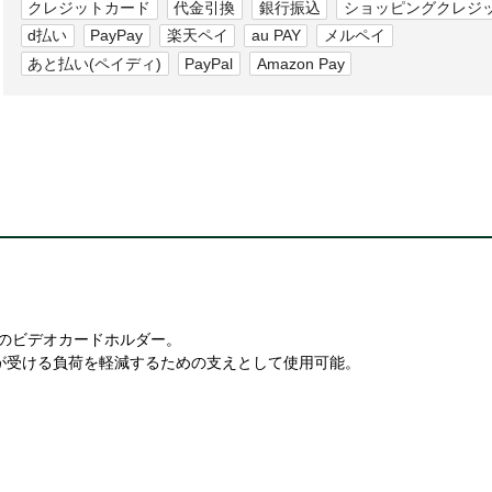
クレジットカード
代金引換
銀行振込
ショッピングクレジ
d払い
PayPay
楽天ペイ
au PAY
メルペイ
あと払い(ペイディ)
PayPal
Amazon Pay
プのビデオカードホルダー。
が受ける負荷を軽減するための支えとして使用可能。