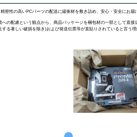
精密性の高いPCパーツの配送に緩衝材を敷き詰め、安心・安全にお届
境への配慮という観点から、商品パッケージを梱包材の一部として直接
生する著しい破損を除き)および発送伝票等が直貼りされていると言う