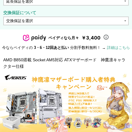
交換保証について
￥3,400
ペイディなら月々
今ならペイディの
3・6・12回あと払い
分割手数料無料！ →
詳細はこちら
AMD B850搭載 Socket AM5対応 ATXマザーボード 神鷹凛キャラ
クター仕様