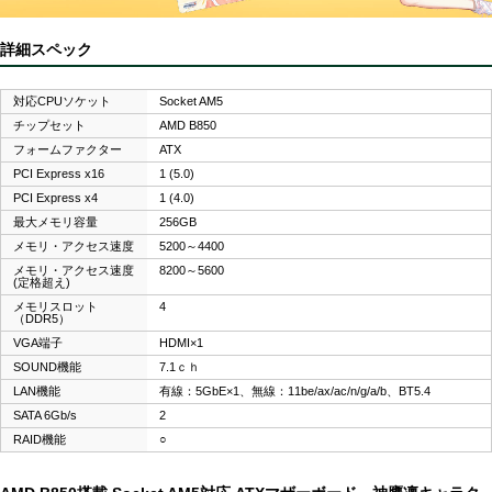
詳細スペック
対応CPUソケット
Socket AM5
チップセット
AMD B850
フォームファクター
ATX
PCI Express x16
1 (5.0)
PCI Express x4
1 (4.0)
最大メモリ容量
256GB
メモリ・アクセス速度
5200～4400
メモリ・アクセス速度
8200～5600
(定格超え)
メモリスロット
4
（DDR5）
VGA端子
HDMI×1
SOUND機能
7.1ｃｈ
LAN機能
有線：5GbE×1、無線：11be/ax/ac/n/g/a/b、BT5.4
SATA 6Gb/s
2
RAID機能
○