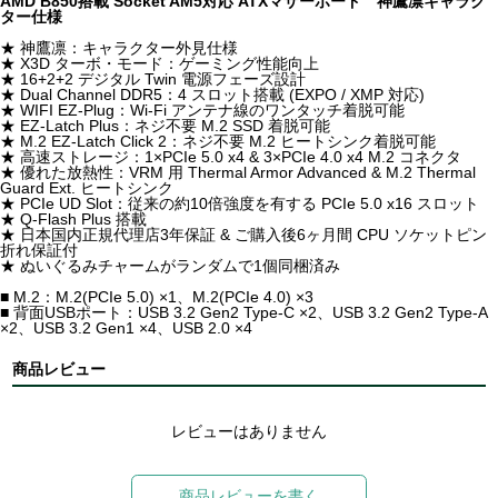
AMD B850搭載 Socket AM5対応 ATXマザーボード 神鷹凛キャラク
ター仕様
★ 神鷹凛：キャラクター外見仕様
★ X3D ターボ・モード：ゲーミング性能向上
★ 16+2+2 デジタル Twin 電源フェーズ設計
★ Dual Channel DDR5：4 スロット搭載 (EXPO / XMP 対応)
★ WIFI EZ-Plug：Wi-Fi アンテナ線のワンタッチ着脱可能
★ EZ-Latch Plus：ネジ不要 M.2 SSD 着脱可能
★ M.2 EZ-Latch Click 2：ネジ不要 M.2 ヒートシンク着脱可能
★ 高速ストレージ：1×PCIe 5.0 x4 & 3×PCIe 4.0 x4 M.2 コネクタ
★ 優れた放熱性：VRM 用 Thermal Armor Advanced & M.2 Thermal
Guard Ext. ヒートシンク
★ PCIe UD Slot：従来の約10倍強度を有する PCIe 5.0 x16 スロット
★ Q-Flash Plus 搭載
★ 日本国内正規代理店3年保証 & ご購入後6ヶ月間 CPU ソケットピン
折れ保証付
★ ぬいぐるみチャームがランダムで1個同梱済み
■ M.2：M.2(PCIe 5.0) ×1、M.2(PCIe 4.0) ×3
■ 背面USBポート：USB 3.2 Gen2 Type-C ×2、USB 3.2 Gen2 Type-A
×2、USB 3.2 Gen1 ×4、USB 2.0 ×4
商品レビュー
レビューはありません
商品レビューを書く