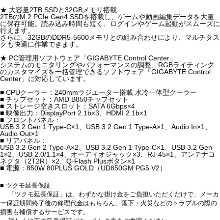
★ 大容量2TB SSDと32GBメモリ搭載
2TBのM.2 PCIe Gen4 SSDを搭載し、ゲームや動画編集データを大量
に保存可能。読み込み時間も短く、ログインやゲーム起動がスムーズに
行えます。
さらに、32GBのDDR5-5600メモリとの組み合わせにより、マルチタス
クも快適に作業できます。
★ PC管理用ソフトウェア「GIGABYTE Control Center」
システムのモニタリングやパフォーマンスの調整、RGBライティング
のカスタマイズを一括管理できるソフトウェア「GIGABYTE Control
Center」に対応しています。
■ CPUクーラー：240mmラジエーター搭載 水冷一体型クーラー
■ チップセット：AMD B850チップセット
■ ストレージ空きスロット：SATA 6Gbps×4
■ 映像出力：DisplayPort 2.1b×3、HDMI 2.1b×1
■ フロントパネル：
USB 3.2 Gen 1 Type-C×1、USB 3.2 Gen 1 Type-A×1、Audio In×1、
Audio Out×1
■ リアパネル：
USB 3.2 Gen 2 Type-A×2、USB 3.2 Gen 1 Type-C×1、USB 3.2 Gen
1×2、USB 2.0/1.1×4、オーディオジャック×3、RJ-45×1、アンテナコ
ネクタ（2T2R）×2、Q-Flash Plusボタン×1
■ 電源：850W 80PLUS GOLD（UD850GM PG5 V2）
■ ツクモ延長保証
「ツクモ延長保証」は、わずかな掛け金をご負担いただくだけで、メーカ
ー保証期間終了後の修理代金はもちろん、落下・火災などのトラブルの際の
損害も補償するサービスです。