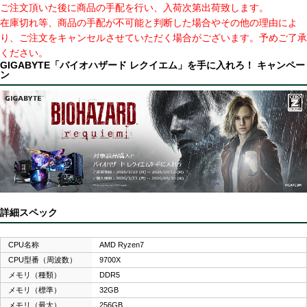
ご注文頂いた後に商品の手配を行い、入荷次第出荷致します。
在庫切れ等、商品の手配が不可能と判断した場合やその他の理由によ
り、ご注文をキャンセルさせていただく場合がございます。予めご了承
ください。
GIGABYTE「バイオハザード レクイエム」を手に入れろ！ キャンペー
ン
詳細スペック
CPU名称
AMD Ryzen7
CPU型番（周波数）
9700X
メモリ（種類）
DDR5
メモリ（標準）
32GB
メモリ（最大）
256GB