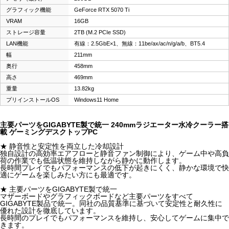
グラフィック機能
GeForce RTX 5070 Ti
VRAM
16GB
ストレージ容量
2TB (M.2 PCIe SSD)
LAN機能
有線：2.5GbE×1、無線：11be/ax/ac/n/g/a/b、BT5.4
幅
211mm
奥行
458mm
高さ
469mm
重量
13.82kg
プリインストールOS
Windows11 Home
主要パーツをGIGABYTE製で統一 240mmラジエーター水冷クーラー搭
載 ゲーミングデスクトップPC
★ 静音性と安定性を両立した冷却設計
独自設計の高効率エアフローと静音ファン制御により、ゲーム中や高負
荷の作業でも低温状態を維持しながら静かに動作します。
長時間プレイでもパフォーマンスの低下が起きにくく、静かな環境で快
適にゲームを楽しみたい方にも最適です。
★ 主要パーツをGIGABYTE製で統一
マザーボードやグラフィックボードなど主要パーツをすべて
GIGABYTE製品で統一。同社の品質基準に基づいて安定性と耐久性に
優れた設計を徹底しています。
長時間のプレイでもパフォーマンスを維持し、安心してゲームに集中で
きます。