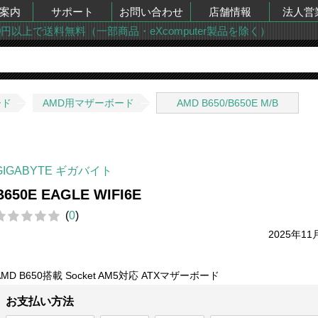
案内
サポート
お問い合わせ
店舗情報
法人営
00円以上で送料無料（一部商品・eXcomputer製品を除く）
ード
AMD用マザーボード
AMD B650/B650E M/B
GIGABYTE ギガバイト
B650E EAGLE WIFI6E
(
0
)
2025年11
AMD B650搭載 Socket AM5対応 ATXマザーボード
お支払い方法