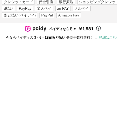
クレジットカード
代金引換
銀行振込
ショッピングクレジッ
d払い
PayPay
楽天ペイ
au PAY
メルペイ
あと払い(ペイディ)
PayPal
Amazon Pay
￥1,581
ペイディなら月々
今ならペイディの
3・6・12回あと払い
分割手数料無料！ →
詳細はこち