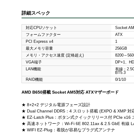
詳細スペック
対応CPUソケット
Socket A
フォームファクター
ATX
PCI Express x4
1
最大メモリ容量
256GB
メモリ・アクセス速度 (定格超え)
8200～560
VGA端子
DP×1、HD
LAN機能
有線：2.5G
BT5.3
RAID機能
0/1/10
AMD B650搭載 Socket AM5対応 ATXマザーボード
★ 8+2+2 デジタル電源フェーズ設計
★ Dual Channel DDR5：4 スロット搭載 (EXPO & XMP 対
★ EZ-Latch Plus：ボタン式クイックリリース付 PCIe x16
★ 高速ネットワーク：Wi-Fi 6E 802.11ax & 2.5 GbE 有線 L
★ WIFI EZ-Plug：着脱が容易なプラグ式アンテナ