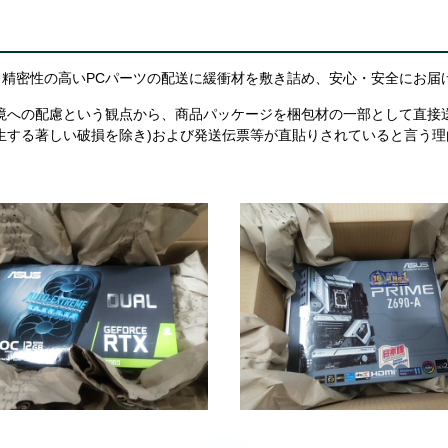
精密性の高いPCパーツの配送に緩衝材を敷き詰め、安心・安全にお届
境への配慮という観点から、商品パッケージを梱包材の一部として直接
生する著しい破損を除き)および発送伝票等が直貼りされていると言う