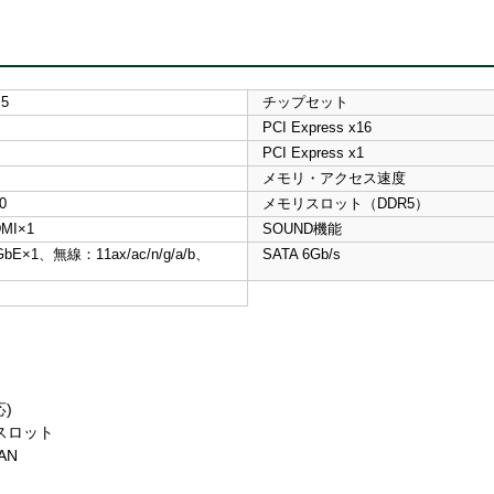
M5
チップセット
PCI Express x16
PCI Express x1
メモリ・アクセス速度
0
メモリスロット（DDR5）
MI×1
SOUND機能
bE×1、無線：11ax/ac/n/g/a/b、
SATA 6Gb/s
応)
 スロット
AN