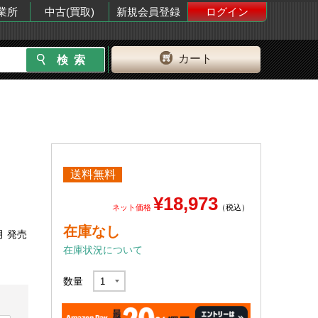
業所
中古(買取)
新規会員登録
ログイン
カート
送料無料
¥18,973
ネット価格
（税込）
在庫なし
月 発売
在庫状況について
数量