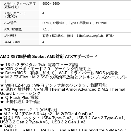
メモリ・アクセス速度
9000～5600
(定格超え)
メモリスロット
4
（DDR5）
VGA端子
DP×2(DP形状×1、Type-C形状×1）、HDMI×1
SOUND機能
7.1ｃｈ
LAN機能
有線：5GbE×1、無線：11be/ax/ac/n/g/a/b、BT5.4
SATA 6Gb/s
4
AMD X870E搭載 Socket AM5対応 ATXマザーボード
★ 16+2+2 デジタル Twin 電源フェーズ設計
★ X3D ターボ・モード 2.0：ゲーミング性能向上
★ DriverBIOS：有線に加えて、Wi-Fi ドライバーも BIOS 内蔵化
★ M.2 EZ-Flex：M.2 SSD の高効率放熱とフレキシブルなベースプレ
ート
★ WIFI EZ-Plug：Wi-Fi アンテナ線のワンタッチ着脱可能
★ 優れた放熱性：VRM 用 Thermal Armor Advanced & M.2 Thermal
Guard L ヒートシンク
★ Q-Flash Plus 搭載
★ 正規代理店3年保証
■ PCI Express x2：1 (x16形状)
■ M.2：M.2(PCIe 5.0 x4) ×2、M.2(PCIe 4.0 x4) ×2
■ 背面USBコネクタ：USB4 Type-C ×2、USB 3.2 Gen 2 Type-C ×1、
USB 3.2 Gen 2 Type-A ×5、USB 3.2 Gen 1 ×3
■ RAID：
・RAID 0、 RAID 1、 RAID 5、 and RAID 10 support for NVMe SSD