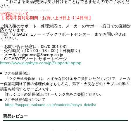
これによる返品/交換は受け付けることはできませんのでご了承くだ
さい。
-----------------------------------
※保証について
【 初期不良対応期間：お買い上げ日より14日間 】
ご購入後のサポート・修理対応は、メーカーのサポート窓口での直接対
応となります。
下記「GIGABYTEノートブックサポートセンター」までお問い合わせ
ください。
・お問い合わせ窓口：0570-001-081
・受付時間：10：00～18：00 (土日祝除く)
・メール：giga-nsc@3acorp.co.jp
・GIGABYTEノート サポートページ：
https://www.gigabyte.com/jp/Support/Laptop
■ ツクモ延長保証
「ツクモ延長保証」は、わずかな掛け金をご負担いただくだけで、メーカ
ー保証期間終了後の修理代金はもちろん、落下・火災などのトラブルの際の
損害も補償するサービスです。
詳しくは下の延長保証バナーリンク先をご参照ください。
■ ツクモ延長保証について
https://support.tsukumo.co.jp/contents/hosyo_details/
商品レビュー