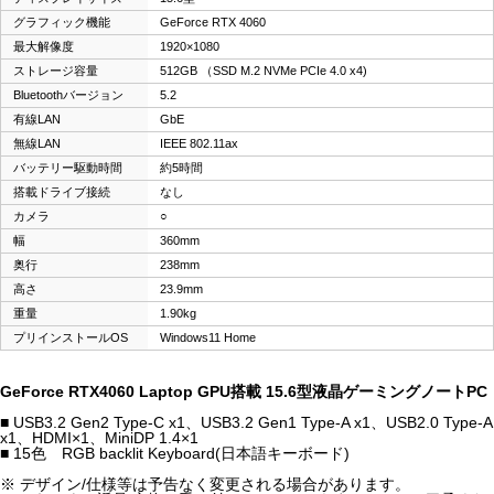
グラフィック機能
GeForce RTX 4060
最大解像度
1920×1080
ストレージ容量
512GB （SSD M.2 NVMe PCIe 4.0 x4)
Bluetoothバージョン
5.2
有線LAN
GbE
無線LAN
IEEE 802.11ax
バッテリー駆動時間
約5時間
搭載ドライブ接続
なし
カメラ
○
幅
360mm
奥行
238mm
高さ
23.9mm
重量
1.90kg
プリインストールOS
Windows11 Home
GeForce RTX4060 Laptop GPU搭載 15.6型液晶ゲーミングノートPC
■ USB3.2 Gen2 Type-C x1、USB3.2 Gen1 Type-A x1、USB2.0 Type-A
x1、HDMI×1、MiniDP 1.4×1
■ 15色 RGB backlit Keyboard(日本語キーボード)
※ デザイン/仕様等は予告なく変更される場合があります。