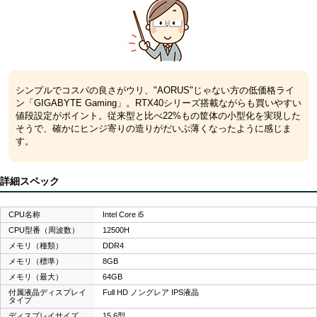
シンプルでコスパの良さがウリ、"AORUS"じゃない方の低価格ライ
ン「GIGABYTE Gaming」。RTX40シリーズ搭載ながらも買いやすい
値段設定がポイント。従来型と比べ22%もの筐体の小型化を実現した
そうで、確かにヒンジ寄りの造りがだいぶ薄くなったように感じま
す。
詳細スペック
CPU名称
Intel Core i5
CPU型番（周波数）
12500H
メモリ（種類）
DDR4
メモリ（標準）
8GB
メモリ（最大）
64GB
付属液晶ディスプレイ
Full HD ノングレア IPS液晶
タイプ
ディスプレイサイズ
15.6型