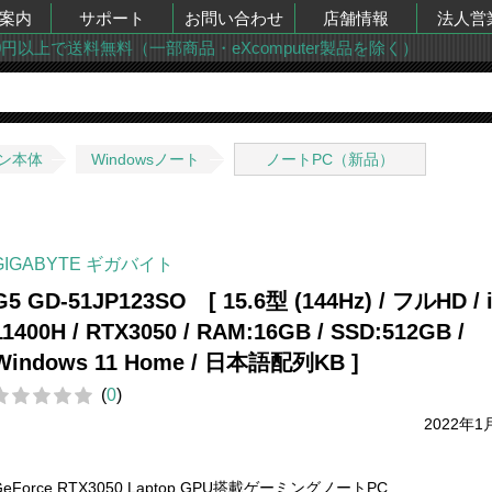
案内
サポート
お問い合わせ
店舗情報
法人営
00円以上で送料無料（一部商品・eXcomputer製品を除く）
ン本体
Windowsノート
ノートPC（新品）
GIGABYTE ギガバイト
G5 GD-51JP123SO [ 15.6型 (144Hz) / フルHD / i
11400H / RTX3050 / RAM:16GB / SSD:512GB /
Windows 11 Home / 日本語配列KB ]
(
0
)
2022年1
GeForce RTX3050 Laptop GPU搭載ゲーミングノートPC