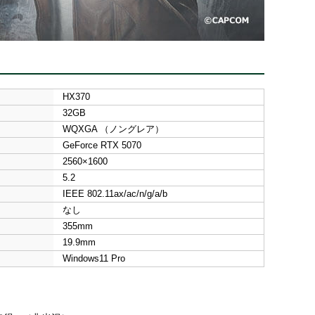
HX370
32GB
WQXGA （ノングレア）
GeForce RTX 5070
2560×1600
5.2
IEEE 802.11ax/ac/n/g/a/b
なし
355mm
19.9mm
Windows11 Pro