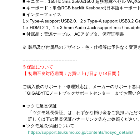
■ モニター：165Hz 3ms 2560x1600 超狭額縁ベゼル WQXG
■ キーボード：単色RGB backlit Keyboard(日本語キーボ
■ インターフェイス
1 x Type-A support USB2.0、2 x Type-A support USB3.2 
1 x HDMI 2.1、1 x 3.5mm Audio Jack support mic / head
■ 付属品：電源ケーブル、ACアダプタ、保守証明書
※ 製品及び付属品のデザイン・色・仕様等は予告なく変更
-----------------------------------
※保証について
【 初期不良対応期間：お買い上げ日より14日間 】
ご購入後のサポート・修理対応は、メーカーのサポート窓
「GIGABYTEノートブックサポートセンター」までお問い
■ ツクモ延長保証
「ツクモ延長保証」は、わずかな掛け金をご負担いただく
詳しくは下の延長保証バナーリンク先をご参照ください
■ ツクモ延長保証について
https://support.tsukumo.co.jp/contents/hosyo_details/