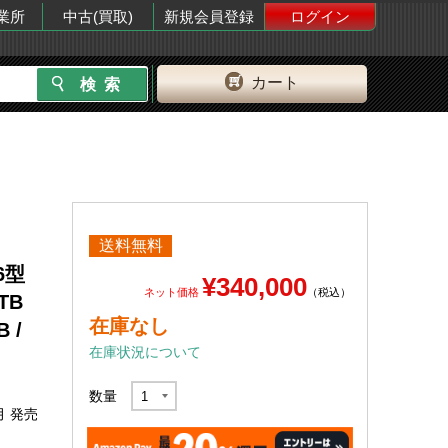
業所
中古(買取)
新規会員登録
ログイン
カート
送料無料
6型
¥340,000
ネット価格
（税込）
2TB
在庫なし
 /
在庫状況について
数量
月 発売