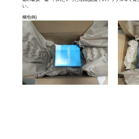
い。
梱包例)