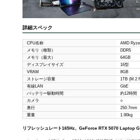
詳細スペック
CPU名称
AMD Ryzen
メモリ（種類）
DDR5
メモリ（最大）
64GB
ディスプレイサイズ
16型
VRAM
8GB
ストレージ容量
1TB (M.2
有線LAN
GbE
バッテリー駆動時間
約12時間
カメラ
○
奥行
250.7mm
重量
1.90kg
リフレッシュレート165Hz、GeForce RTX 5070 Lapt