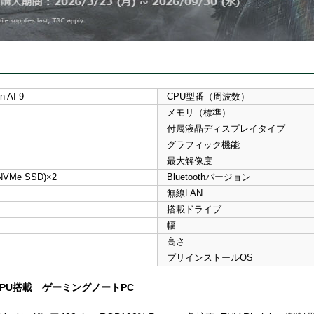
 AI 9
CPU型番（周波数）
メモリ（標準）
付属液晶ディスプレイタイプ
グラフィック機能
最大解像度
 NVMe SSD)×2
Bluetoothバージョン
無線LAN
搭載ドライブ
幅
高さ
プリインストールOS
op GPU搭載 ゲーミングノートPC