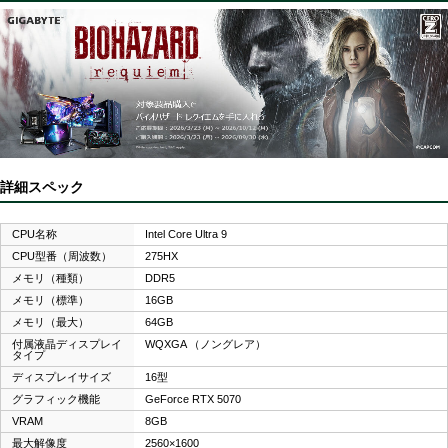
詳細スペック
CPU名称
Intel Core Ultra 9
CPU型番（周波数）
275HX
メモリ（種類）
DDR5
メモリ（標準）
16GB
メモリ（最大）
64GB
付属液晶ディスプレイ
WQXGA （ノングレア）
タイプ
ディスプレイサイズ
16型
グラフィック機能
GeForce RTX 5070
VRAM
8GB
最大解像度
2560×1600