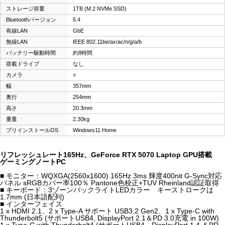
ストレージ容量
1TB (M.2 NVMe SSD)
Bluetoothバージョン
5.4
有線LAN
GbE
無線LAN
IEEE 802.11be/ax/ac/n/g/a/b
バッテリー駆動時間
約8時間
搭載ドライブ
なし
カメラ
○
幅
357mm
奥行
254mm
高さ
20.3mm
重量
2.30kg
プリインストールOS
Windows11 Home
リフレッシュレート165Hz、GeForce RTX 5070 Laptop GPU搭載
ゲーミングノートPC
■ モニター：WQXGA(2560x1600) 165Hz 3ms 輝度400nit G-Sync対応
パネル sRGBカバー率100％ Pantone色校正+TUV Rheinland認証取得
■ キーボード：3ゾーンバックライトLEDカラー キーストロークは
1.7mm (日本語配列)
■ インターフェイス
1 x HDMI 2.1、2 x Type-A サポート USB3.2 Gen2、1 x Type-C with
Thunderbolt5 (サポートUSB4, DisplayPort 2.1＆PD 3.0充電 in 100W)
1 x Type-C with Thunderbolt4 (サポートUSB4、DisplayPort 1.4 ＆PD