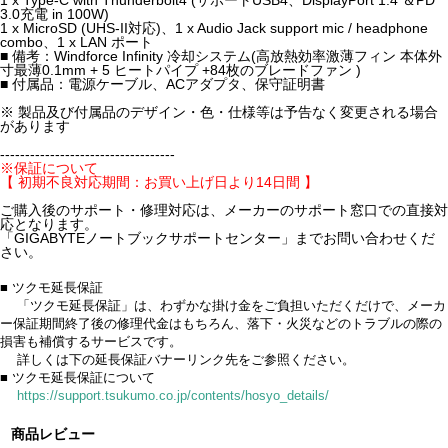
3.0充電 in 100W)
1 x MicroSD (UHS-II対応)、1 x Audio Jack support mic / headphone
combo、1 x LAN ポート
■ 備考：Windforce Infinity 冷却システム(高放熱効率激薄フィン 本体外
寸最薄0.1mm + 5 ヒートパイプ +84枚のブレードファン )
■ 付属品：電源ケーブル、ACアダプタ、保守証明書
※ 製品及び付属品のデザイン・色・仕様等は予告なく変更される場合
があります
-----------------------------------
※保証について
【 初期不良対応期間：お買い上げ日より14日間 】
ご購入後のサポート・修理対応は、メーカーのサポート窓口での直接対
応となります。
「GIGABYTEノートブックサポートセンター」までお問い合わせくだ
さい。
■ ツクモ延長保証
「ツクモ延長保証」は、わずかな掛け金をご負担いただくだけで、メーカ
ー保証期間終了後の修理代金はもちろん、落下・火災などのトラブルの際の
損害も補償するサービスです。
詳しくは下の延長保証バナーリンク先をご参照ください。
■ ツクモ延長保証について
https://support.tsukumo.co.jp/contents/hosyo_details/
商品レビュー