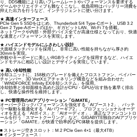
り、DDS機能により高いフレームレートやパフォーマンスを要求する
ゲームやクリエイティブも難なくこなし、低負荷時はバッテリー消費を
抑えた出力を行うなど、インテリジェントに使い分けます。
★
高速インターフェース
PCIe Gen 5 SSDをはじめ、Thunderbolt 5/4 Type-Cポート、USB 3.2
Gen 2 Type-Aポートのほか、ギガビットLAN、Wi-Fi 7を搭載。
ネットワークや内部・外部デバイス全てが高速仕様となっており、快適
な速度とパフォーマンスを実現します。
★
ハイエンドモデルにふさわしい設計
大面積タッチパッドを採用し、非常に高い性能を持ちながら厚さ約
30mmを実現。
外観やキーボードに美しいRGBライティングを採用するなど、ハイエ
ンドモデルに相応しい設計とデザインを実現しています。
★
高い冷却性能
冷却ユニットに、158枚のブレードを備えたフロストファン、ベイパー
チャンバー、3D VortXエアチャネリング構造などを組み合わせた
「WINDFORCE Infinity EX冷却システム」を採用。
冷却効率と冷却面積を高めた設計がCPU・GPUが出す熱を素早く排出
し、快適な操作性を維持します。
★
PC管理用のAIアプリケーション「GiMATE」
オーバークロックパフォーマンスを強化する「AIブースト2」、バッテ
リー駆動を最適化する「AIパワーギア2」、プロフェッショナルオーデ
ィオを支える「AIボイス」と「AIオーディオ」、適正なファンコントロ
ールを行う「スマートクーリング」など、GIGABYTE独自のAIアプリケ
ーション「GiMATE」が快適で効率的なPC体験を提供します。
■ ストレージ空きスロット：M.2 PCIe Gen 4×1（最大4TB）
■ インターフェース：