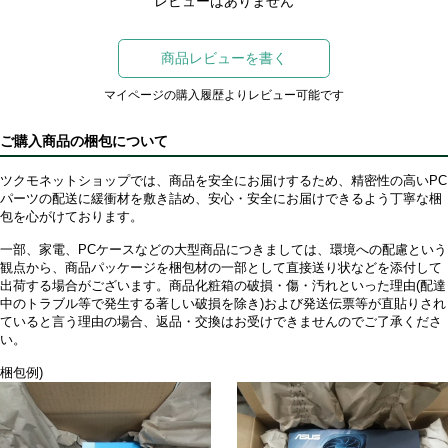
レビューはありません
商品レビューを書く
マイページの購入履歴よりレビュー可能です
ご購入商品の梱包について
ツクモネットショップでは、商品を安全にお届けするため、精密性の高いPC
パーツの配送に緩衝材を敷き詰め、安心・安全にお届けできるよう丁寧な梱
包を心がけております。
一部、家電、PCケースなどの大型商品につきましては、環境への配慮という
観点から、商品パッケージを梱包材の一部として直接送り状などを添付して
出荷する場合がございます。商品化粧箱の破損・傷・汚れといった理由(配達
中のトラブル等で発生する著しい破損を除き)および発送伝票等が直貼りされ
ていると言う理由の場合、返品・交換はお受けできませんのでご了承くださ
い。
梱包例)