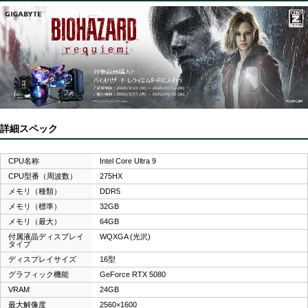
詳細スペック
CPU名称
Intel Core Ultra 9
CPU型番（周波数）
275HX
メモリ（種類）
DDR5
メモリ（標準）
32GB
メモリ（最大）
64GB
付属液晶ディスプレイ
WQXGA (光沢)
タイプ
ディスプレイサイズ
16型
グラフィック機能
GeForce RTX 5080
VRAM
24GB
最大解像度
2560×1600