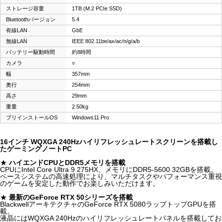
ストレージ容量
1TB (M.2 PCIe SSD)
Bluetoothバージョン
5.4
有線LAN
GbE
無線LAN
IEEE 802.11be/ax/ac/n/g/a/b
バッテリー駆動時間
約8時間
カメラ
○
幅
357mm
奥行
254mm
高さ
29mm
重量
2.50kg
プリインストールOS
Windows11 Pro
16インチ WQXGA 240Hzハイリフレッシュレートスクリーンを搭載し
たゲーミングノートPC
★
ハイエンドCPUとDDR5メモリを搭載
CPUにIntel Core Ultra 9 275HX、メモリにDDR5-5600 32GBを搭載。
ベースシステムの高速処理により、マルチタスクやパフォーマンス重視
のゲームを安定した動作でお楽しみいただけます。
★
最新のGeForce RTX 50シリーズを搭載
BlackwellアーキテクチャのGeForce RTX 5080ラップトップGPUを搭
載。
液晶にはWQXGA 240Hzのハイリフレッシュレートパネルを搭載してお