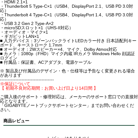
・HDMI 2.1×1
・Thunderbolt 5 Type-C×1（USB4、DisplayPort 2.1、USB PD 3.0対
応）
・Thunderbolt 4 Type-C×1（USB4、DisplayPort 1.4、USB PD 3.0対
応）
・USB 3.2 Gen 2 Type-A×2
・microSDスロット×1（UHS-II対応）
・オーディオ・マイク×1
・ギガビットLAN×1
■ 入力デバイス：3ゾーンバックライトLEDカラー付き 日本語配列キー
ボード、キーストローク 1.7mm
■ オーディオ：2Wスピーカー×4、マイク、Dolby Atmos対応
■ カメラ：1080p（FHD）マイク内蔵 IRカメラ Windows Hello 顔認証
ログイン
■ 付属品：保証書、ACアダプタ、電源ケーブル
※ 製品及び付属品のデザイン・色・仕様等は予告なく変更される場合
があります
-----------------------------------
※保証について
【 初期不良対応期間：お買い上げ日より14日間 】
ご購入後のサポート・修理対応は、メーカーのサポート窓口での直接対
応となります。
「GIGABYTEノートブックサポートセンター」までお問い合わせくだ
さい。
商品レビュー