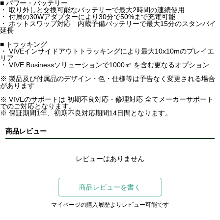
■ パワー・バッテリー
・ 取り外しと交換可能なバッテリーで最大2時間の連続使用
・ 付属の30Wアダプターにより30分で50%まで充電可能
・ ホットスワップ対応 内蔵予備バッテリーで最大15分のスタンバイ
延長
■ トラッキング
・ VIVEインサイドアウトトラッキングにより最大10x10mのプレイエ
リア
・ VIVE Businessソリューションで1000㎡ を含む更なるオプション
※ 製品及び付属品のデザイン・色・仕様等は予告なく変更される場合
があります
※ VIVEのサポートは 初期不良対応・修理対応 全てメーカーサポート
でのご対応となります。
※ 保証期間1年、初期不良対応期間14日間となります。
商品レビュー
レビューはありません
商品レビューを書く
マイページの購入履歴よりレビュー可能です