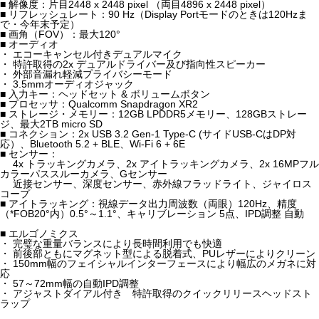
■ 解像度：片目2448 x 2448 pixel （両目4896 x 2448 pixel）
■ リフレッシュレート：90 Hz（Display Portモードのときは120Hzま
で・今年末予定）
■ 画角（FOV）：最大120°
■ オーディオ
・ エコーキャンセル付きデュアルマイク
・ 特許取得の2x デュアルドライバー及び指向性スピーカー
・ 外部音漏れ軽減プライバシーモード
・ 3.5mmオーディオジャック
■ 入力キー：ヘッドセット & ボリュームボタン
■ プロセッサ：Qualcomm Snapdragon XR2
■ ストレージ・メモリー：12GB LPDDR5メモリー、128GBストレー
ジ、最大2TB micro SD
■ コネクション：2x USB 3.2 Gen-1 Type-C (サイドUSB-CはDP対
応）、Bluetooth 5.2 + BLE、Wi-Fi 6 + 6E
■ センサー：
4x トラッキングカメラ、2x アイトラッキングカメラ、2x 16MPフル
カラーパススルーカメラ、Gセンサー
近接センサー、深度センサー、赤外線フラッドライト、ジャイロス
コープ
■ アイトラッキング：視線データ出力周波数（両眼）120Hz、精度
（*FOB20°内）0.5°～1.1°、キャリブレーション 5点、IPD調整 自動
■ エルゴノミクス
・ 完璧な重量バランスにより長時間利用でも快適
・ 前後部ともにマグネット型による脱着式、PUレザーによりクリーン
・ 150mm幅のフェイシャルインターフェースにより幅広のメガネに対
応
・ 57～72mm幅の自動IPD調整
・ アジャストダイアル付き 特許取得のクイックリリースヘッドスト
ラップ