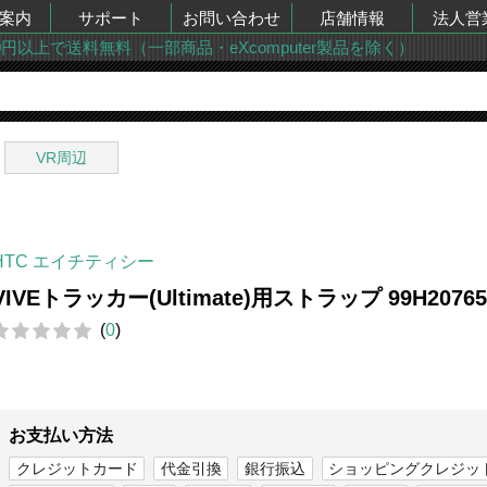
案内
サポート
お問い合わせ
店舗情報
法人営
00円以上で送料無料（一部商品・eXcomputer製品を除く）
VR周辺
HTC エイチティシー
VIVEトラッカー(Ultimate)用ストラップ 99H20765
(
0
)
お支払い方法
クレジットカード
代金引換
銀行振込
ショッピングクレジッ