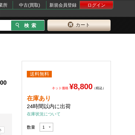
業所
中古(買取)
新規会員登録
ログイン
カート
送料無料
00
¥8,800
ネット価格
（税込）
在庫あり
24時間以内に出荷
在庫状況について
数量
ト