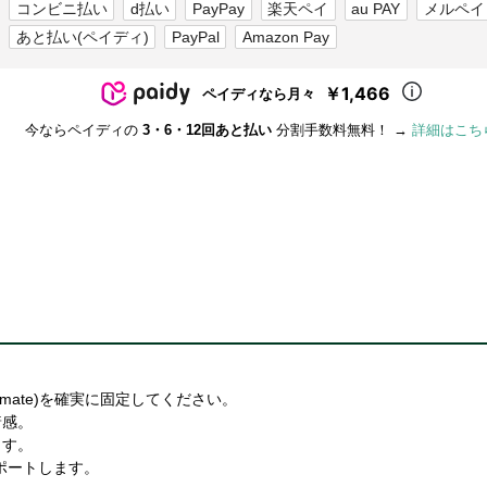
コンビニ払い
d払い
PayPay
楽天ペイ
au PAY
メルペイ
あと払い(ペイディ)
PayPal
Amazon Pay
￥1,466
ペイディなら月々
今ならペイディの
3・6・12回あと払い
分割手数料無料！ →
詳細はこち
ー(Ultimate)を確実に固定してください。
着感。
ます。
ポートします。