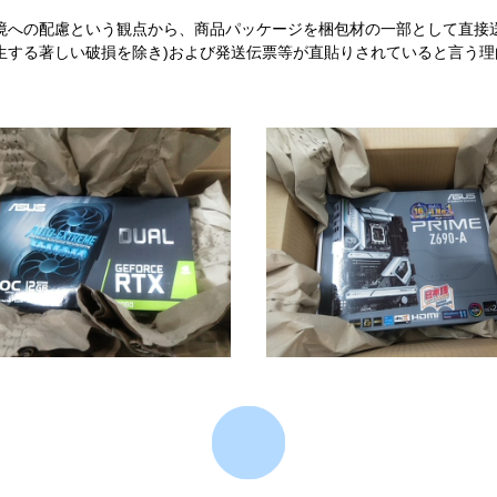
境への配慮という観点から、商品パッケージを梱包材の一部として直接
生する著しい破損を除き)および発送伝票等が直貼りされていると言う