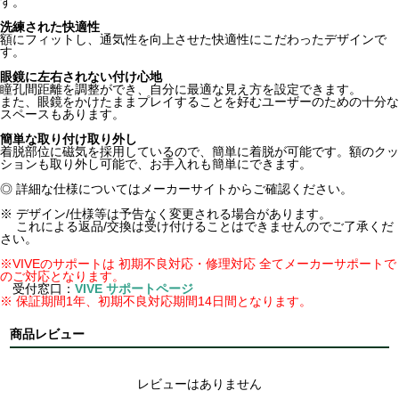
す。
洗練された快適性
額にフィットし、通気性を向上させた快適性にこだわったデザインで
す。
眼鏡に左右されない付け心地
瞳孔間距離を調整ができ、自分に最適な見え方を設定できます。
また、眼鏡をかけたままプレイすることを好むユーザーのための十分な
スペースもあります。
簡単な取り付け取り外し
着脱部位に磁気を採用しているので、簡単に着脱が可能です。額のクッ
ションも取り外し可能で、お手入れも簡単にできます。
◎ 詳細な仕様についてはメーカーサイトからご確認ください。
※ デザイン/仕様等は予告なく変更される場合があります。
これによる返品/交換は受け付けることはできませんのでご了承くだ
さい。
※VIVEのサポートは 初期不良対応・修理対応 全てメーカーサポートで
のご対応となります。
受付窓口：
VIVE サポートページ
※ 保証期間1年、初期不良対応期間14日間となります。
商品レビュー
レビューはありません