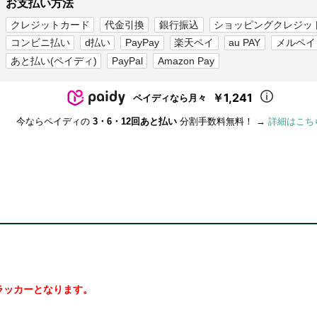
お支払い方法
クレジットカード
代金引換
銀行振込
ショッピングクレジッ
コンビニ払い
d払い
PayPay
楽天ペイ
au PAY
メルペイ
あと払い(ペイディ)
PayPal
Amazon Pay
￥1,241
ペイディなら月々
今ならペイディの
3・6・12回あと払い
分割手数料無料！ →
詳細はこち
専用のトラッカーとなります。