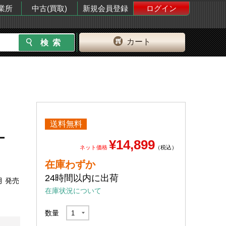
業所
中古(買取)
新規会員登録
ログイン
カート
送料無料
ー
¥14,899
ネット価格
（税込）
在庫わずか
24時間以内に出荷
月 発売
在庫状況について
数量