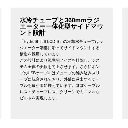
水冷チューブと360mmラジ
エーター一体化型サイドマウ
ント設計
「HydroShift II LCD-S」の冷却水チューブはラ
ジエーター端部に沿ってサイドマウントする
構造を採用しています。
この設計により視覚的ノイズを排除し、シス
テム全体の美観を向上させます。さらにポン
プのUSBケーブルはチューブの編み込みスリ
ーブに統合されており、外部に露出するケー
ブルを最小限に抑えています。ほぼケーブル
レス・チューブレス、クリーンでミニマルな
ビルドを実現します。