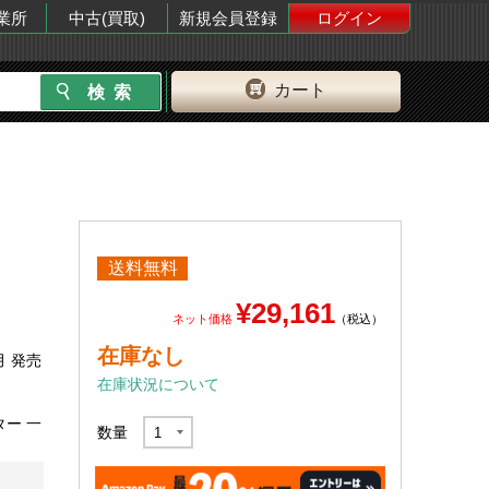
業所
中古(買取)
新規会員登録
ログイン
カート
送料無料
¥29,161
ネット価格
（税込）
在庫なし
月 発売
在庫状況について
ター 一
数量