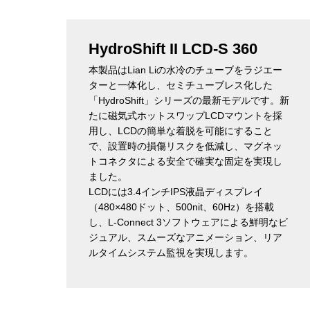
HydroShift II LCD-S 360
本製品はLian Liの水冷のチューブをラジエー
ターと一体化し、セミチューブレス化した
「HydroShift」シリーズの最新モデルです。新
たに磁気式ホットスワップLCDマウントを採
用し、LCDの簡単な着脱を可能にすること
で、設置時の損傷リスクを低減し、マグネッ
トコネクタによる安全で確実な固定を実現し
ました。
LCDには3.4インチIPS液晶ディスプレイ
（480×480ドット、500nit、60Hz）を搭載
し、L-Connect 3ソフトウェアによる鮮明なビ
ジュアル、スムーズなアニメーション、リア
ルタイムシステム監視を実現します。