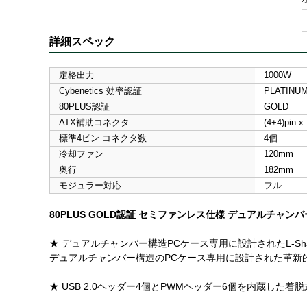
詳細スペック
定格出力
1000W
Cybenetics 効率認証
PLATINU
80PLUS認証
GOLD
ATX補助コネクタ
(4+4)pin x
標準4ピン コネクタ数
4個
冷却ファン
120mm
奥行
182mm
モジュラー対応
フル
80PLUS GOLD認証 セミファンレス仕様 デュアルチャンバー
★ デュアルチャンバー構造PCケース専用に設計されたL-Sh
デュアルチャンバー構造のPCケース専用に設計された革新
★ USB 2.0ヘッダー4個とPWMヘッダー6個を内蔵した着脱