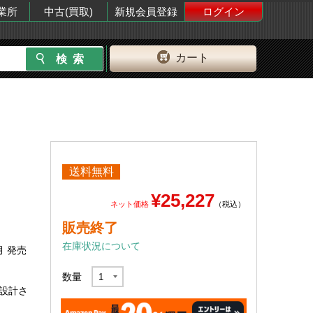
業所
中古(買取)
新規会員登録
ログイン
カート
送料無料
¥25,227
ネット価格
（税込）
販売終了
在庫状況について
月 発売
数量
に設計さ