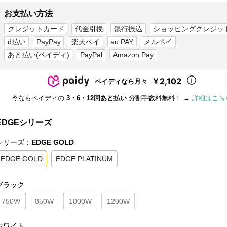
お支払い方法
クレジットカード
代金引換
銀行振込
ショッピングクレジッ
d払い
PayPay
楽天ペイ
au PAY
メルペイ
あと払い(ペイディ)
PayPal
Amazon Pay
￥2,102
ペイディなら月々
今ならペイディの
3・6・12回あと払い
分割手数料無料！ →
詳細はこち
EDGEシリーズ
シリーズ：
EDGE GOLD
EDGE GOLD
EDGE PLATINUM
ブラック
750W
850W
1000W
1200W
ホワイト