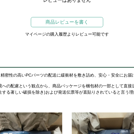
レビューはありません
商品レビューを書く
マイページの購入履歴よりレビュー可能です
精密性の高いPCパーツの配送に緩衝材を敷き詰め、安心・安全にお届
境への配慮という観点から、商品パッケージを梱包材の一部として直接
生する著しい破損を除き)および発送伝票等が直貼りされていると言う