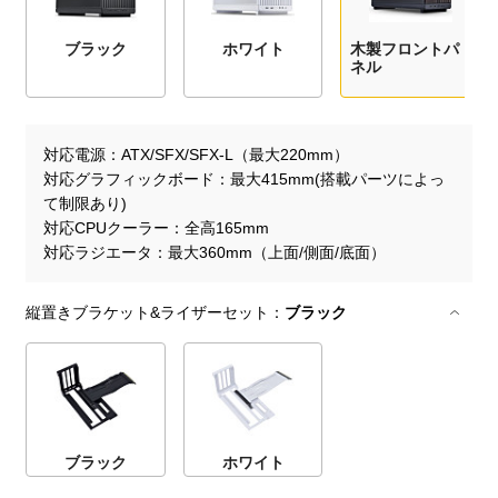
ブラック
ホワイト
木製フロントパ
ネル
対応電源
ATX/SFX/SFX-L（最大220mm）
対応グラフィックボード
最大415mm(搭載パーツによっ
て制限あり)
対応CPUクーラー
全高165mm
対応ラジエータ
最大360mm（上面/側面/底面）
縦置きブラケット&ライザーセット：
ブラック
ブラック
ホワイト