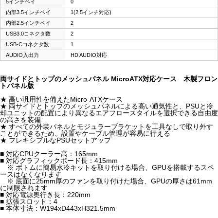
5インチベイ
0
内部3.5インチベイ
1(2.5インチ対応)
内部2.5インチベイ
2
USB3.0コネクタ数
2
USB-Cコネクタ数
1
AUDIO入出力
HD AUDIO対応
両サイドとトップのメッシュパネル MicroATX対応ケース 木製フロン
トパネル版
★ 高い汎用性を備えたMicro-ATXケース
★ 両サイドとトップのメッシュパネルによる高い通気性と、PSUと冷
却ユニットの配置により異なるエアフロースタイルを選択できる自由度
の高さを装備
★ すべての外装パネルとモジュラーブラケットを工具なしで取り外す
ことができるため、設置やケーブル管理が容易に行える
★ フレキシブルなPSUセットアップ
■ 対応CPUクーラー高：165mm
■ 対応グラフィックボード長：415mm
※ ボトムに簡易水冷キットを取り付ける場合、GPUを搭載するスペ
ースはなくなります
※ 底面に25mm厚のファンを取り付けた場合、GPUの厚さは61mm
に制限されます
■ 対応電源奥行き長：220mm
■ 拡張スロット：4
■ 本体寸法：W194xD443xH321.5mm