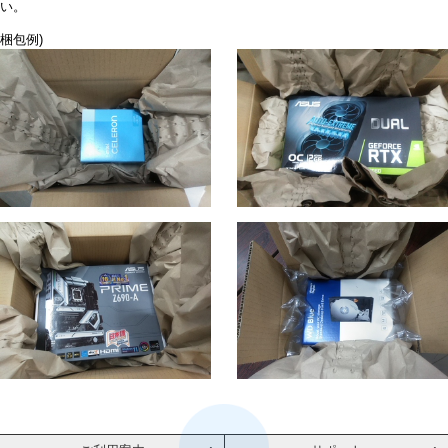
い。
梱包例)