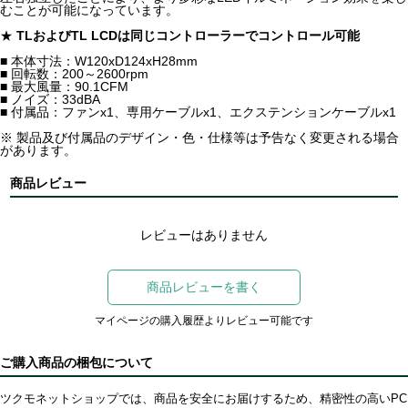
むことが可能になっています。
★
TLおよびTL LCDは同じコントローラーでコントロール可能
■ 本体寸法：W120xD124xH28mm
■ 回転数：200～2600rpm
■ 最大風量：90.1CFM
■ ノイズ：33dBA
■ 付属品：ファンx1、専用ケーブルx1、エクステンションケーブルx1
※ 製品及び付属品のデザイン・色・仕様等は予告なく変更される場合
があります。
商品レビュー
レビューはありません
商品レビューを書く
マイページの購入履歴よりレビュー可能です
ご購入商品の梱包について
ツクモネットショップでは、商品を安全にお届けするため、精密性の高いPC