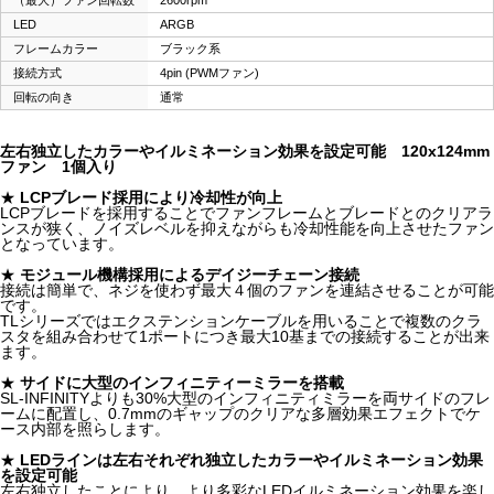
LED
ARGB
フレームカラー
ブラック系
接続方式
4pin (PWMファン)
回転の向き
通常
左右独立したカラーやイルミネーション効果を設定可能 120x124mm
ファン 1個入り
★
LCPブレード採用により冷却性が向上
LCPブレードを採用することでファンフレームとブレードとのクリアラ
ンスが狭く、ノイズレベルを抑えながらも冷却性能を向上させたファン
となっています。
★
モジュール機構採用によるデイジーチェーン接続
接続は簡単で、ネジを使わず最大４個のファンを連結させることが可能
です。
TLシリーズではエクステンションケーブルを用いることで複数のクラ
スタを組み合わせて1ポートにつき最大10基までの接続することが出来
ます。
★
サイドに大型のインフィニティーミラーを搭載
SL-INFINITYよりも30%大型のインフィニティミラーを両サイドのフレ
ームに配置し、0.7mmのギャップのクリアな多層効果エフェクトでケ
ース内部を照らします。
★
LEDラインは左右それぞれ独立したカラーやイルミネーション効果
を設定可能
左右独立したことにより、より多彩なLEDイルミネーション効果を楽し