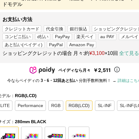
ドモデル
お支払い方法
クレジットカード
代金引換
銀行振込
ショッピングクレジッ
コンビニ払い
d払い
PayPay
楽天ペイ
au PAY
メルペイ
あと払い(ペイディ)
PayPal
Amazon Pay
ショッピングクレジットの場合 月々:約
¥3,100
×10回
全て見る
￥2,511
ペイディなら月々
今ならペイディの
3・6・12回あと払い
分割手数料無料！ →
詳細はこち
モデル：
RGB(LCD)
LITE
Performance
RGB
RGB(LCD)
SL-INF
SL-INF(L
サイズ：
280mm BLACK