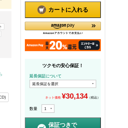
カートに入れる
ト
ツクモの安心保証！
ら
延長保証について
¥
30,134
CD)
ネット価格
（税込）
数量
保証つきで