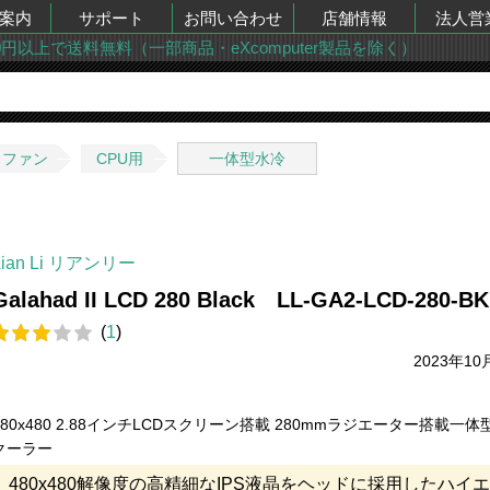
案内
サポート
お問い合わせ
店舗情報
法人営
00円以上で送料無料（一部商品・eXcomputer製品を除く）
・ファン
CPU用
一体型水冷
Lian Li リアンリー
Galahad II LCD 280 Black LL-GA2-LCD-280-BK
(
1
)
2023年10
480x480 2.88インチLCDスクリーン搭載 280mmラジエーター搭載一体
クーラー
480x480解像度の高精細なIPS液晶をヘッドに採用したハイ