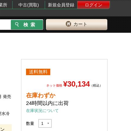
業所
中古(買取)
新規会員登録
ログイン
カート
送料無料
¥30,134
ネット価格
（税込）
在庫わずか
月 発売
24時間以内に出荷
在庫状況について
型水冷
数量
エン