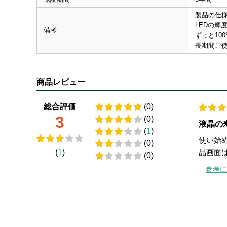
製品の仕
LEDの輝
備考
ずっと10
長期間ご使
商品レビュー
総合評価
(0)
3
(0)
液晶の
(
1
)
使い始
(0)
晶画面
(
1
)
(0)
参考に