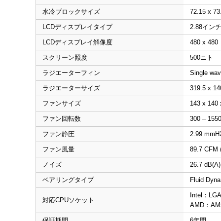
水冷ブロックサイズ
72.15 x 7
LCDディスプレイタイプ
2.88インチ
LCDディスプレイ解像度
480 x 4
スクリーン照度
500ニト
ラジエーターフィン
Single wa
ラジエーターサイズ
319.5 x 1
ファンサイズ
143 x 140
ファン回転数
300 – 155
ファン静圧
2.99 mmH2
ファン風量
89.7 CFM 
ノイズ
26.7 dB(A)
ベアリングタイプ
Fluid Dy
Intel：LGA 
対応CPUソケット
AMD：AM5
保証期間
6年間