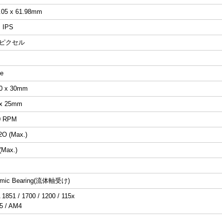
3.05 x 61.98mm
 IPS
80 ピクセル
ve
40 x 30mm
 x 25mm
0 RPM
O (Max.)
(Max.)
namic Bearing(流体軸受け)
1851 / 1700 / 1200 / 115x
 / AM4