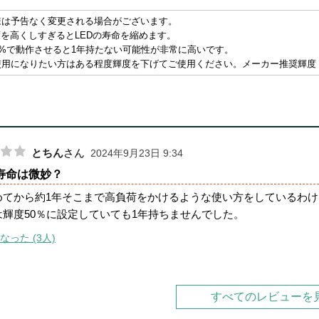
様は予告なく変更される場合がございます。
度を高くしすぎるとLEDの寿命を縮めます。
0%で動作させると1年持たない可能性が非常に高いです。
用になりたい方はある程度輝度を下げてご使用ください。メーカー推奨輝度：4
とちん
さん
2024年9月23日 9:34
寿命は微妙？
めてから約1年そこまで高負荷をかけるような使い方をしているわ
は輝度50％に設定していても1年持ちませんでした。
なった (3人)
すべてのレビューを