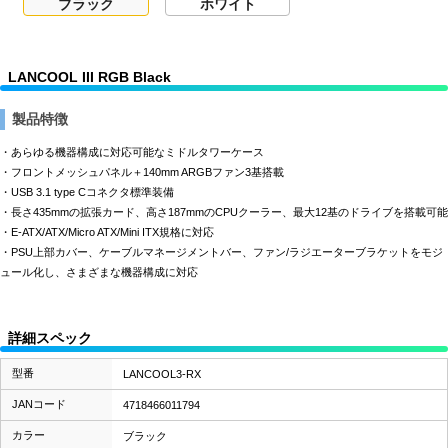
ブラック
ホワイト
LANCOOL III RGB Black
製品特徴
・あらゆる機器構成に対応可能なミドルタワーケース
・フロントメッシュパネル＋140mm ARGBファン3基搭載
・USB 3.1 type Cコネクタ標準装備
・長さ435mmの拡張カード、高さ187mmのCPUクーラー、最大12基のドライブを搭載可能
・E-ATX/ATX/Micro ATX/Mini ITX規格に対応
・PSU上部カバー、ケーブルマネージメントバー、ファン/ラジエーターブラケットをモジ
ュール化し、さまざまな機器構成に対応
詳細スペック
型番
LANCOOL3-RX
JANコード
4718466011794
カラー
ブラック