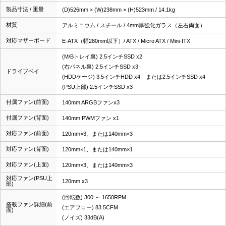
製品寸法 / 重量
(D)526mm × (W)238mm × (H)523mm / 14.1kg
材質
アルミニウム / スチール / 4mm厚強化ガラス（左右両面）
対応マザーボード
E-ATX（幅280mm以下）/ ATX / Micro ATX / Mini-ITX
(M/Bトレイ裏) 2.5インチSSD x2
(右パネル裏) 2.5インチSSD x3
ドライブベイ
(HDDケージ) 3.5インチHDD x4 または2.5インチSSD x4
(PSU上部) 2.5インチSSD x3
付属ファン(前面)
140mm ARGBファンx3
付属ファン(背面)
140mm PWMファン x1
対応ファン(前面)
120mm×3、または140mm×3
対応ファン(背面)
120mm×1、または140mm×1
対応ファン(上面)
120mm×3、または140mm×3
対応ファン(PSU上
120mm x3
部)
(回転数) 300 ～ 1650RPM
搭載ファン詳細(前
(エアフロー) 83.5CFM
面)
(ノイズ) 33dB(A)