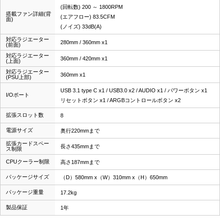
(回転数) 200 ～ 1800RPM
搭載ファン詳細(背
(エアフロー) 83.5CFM
面)
(ノイズ) 33dB(A)
対応ラジエーター
280mm / 360mm x1
(前面)
対応ラジエーター
360mm / 420mm x1
(上面)
対応ラジエーター
360mm x1
(PSU上部)
USB 3.1 type C x1 / USB3.0 x2 / AUDIO x1 / パワーボタン x1
I/Oポート
リセットボタン x1 / ARGBコントロールボタン x2
拡張スロット数
8
電源サイズ
奥行220mmまで
拡張カードスペー
長さ435mmまで
ス制限
CPUクーラー制限
高さ187mmまで
パッケージサイズ
（D）580mm x（W）310mm x（H）650mm
パッケージ重量
17.2kg
製品保証
1年