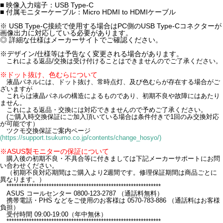
■ 映像入力端子：USB Type-C
■ 付属モニターケーブル：Micro HDMI to HDMIケーブル
※ USB Type-C接続で使用する場合はPC側のUSB Type-Cコネクターが
画像出力に対応している必要があります。
◎ 詳細な仕様はメーカーサイトでご確認ください。
※デザイン/仕様等は予告なく変更される場合があります。
これによる返品/交換は受け付けることはできませんのでご了承ください。
※ドット抜け、色むらについて
液晶パネルには、ドット抜け、常時点灯、及び色むらが存在する場合がご
ざいますが
これらは液晶パネルの構造によるものであり、初期不良や故障にはあたり
ません。
これによる返品・交換には対応できませんので予めご了承ください。
(ご購入時交換保証にご加入頂いている場合は条件付きで1回のみ交換対応
が可能です）
ツクモ交換保証ご案内ページ
(https://support.tsukumo.co.jp/contents/change_hosyo/)
※ASUS製モニターの保証について
購入後の初期不良・不具合等に付きましては下記メーカーサポートにお問
い合わせください。
（初期不良対応期間はご購入より2週間です。修理保証期間は商品ごとに
異なります。）
**************************************************************
ASUS コールセンター 0800-123-2787 （通話料無料）
携帯電話・PHS などをご使用のお客様は 0570-783-886 （通話料はお客様
負担）
受付時間 09:00-19:00（年中無休）
**************************************************************