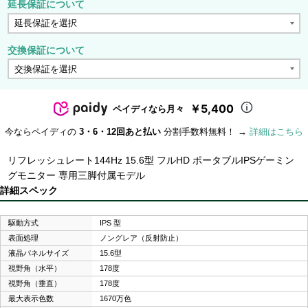
延長保証について
交換保証について
￥5,400
ペイディなら月々
今ならペイディの
3・6・12回あと払い
分割手数料無料！ →
詳細はこちら
リフレッシュレート144Hz 15.6型 フルHD ポータブルIPSゲーミン
グモニター 専用三脚付属モデル
詳細スペック
駆動方式
IPS 型
表面処理
ノングレア（反射防止）
液晶パネルサイズ
15.6型
視野角（水平）
178度
視野角（垂直）
178度
最大表示色数
1670万色