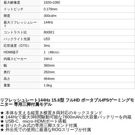
最大解像度
1920×1080
ドットピッチ
0.179mm
輝度
300cd/m
最大リフレッシュレー
144Hz
ト
コントラスト比
800対1
バックライト光源
LED
応答速度（GTG）
3ms
HDMI端子
1 （Micro）
内蔵スピーカー
1W×2
幅
360mm
奥行
282mm
高さ
464mm
重量
1.6kg
リフレッシュレート144Hz 15.6型 フルHD ポータブルIPSゲーミングモ
ニター 専用三脚付属モデル
★ 本体を支える縦置き横置き両対応のキックスタンド
★ 144Hzで最大3時間駆動可能な7800mAhの大容量バッテリーを内蔵
★ USB-C、micro-HDMIポート搭載
★ 折りたたみ式の専用三脚スタンド付属
★ 外出先での使用に最適なROGスリーブが付属