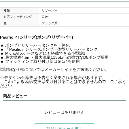
種類
リザーバー
対応フィッティング
G1/4
色
ブラック系
Pacific PTシリーズ(ポンプ+リザーバー)
★ ポンプとリザーバータンクを一体化
★ 「Pacific」シリーズポンプ一体型リザーバータンク
★ MicroATXケースなどにも搭載できる小型設計
★ 最大揚程4.5m・最大流量1135L/hrの強力なD5ポンプ採用
★ フィッティング取り付け部はG 1/4を使用
◎詳細な仕様についてはメーカーサイトをご確認ください。
※デザイン/仕様等は予告なく変更される場合があります。
これによる返品/交換は受け付けることはできませんので、ご了承く
ださい。
商品レビュー
レビューはありません
商品レビューを書く