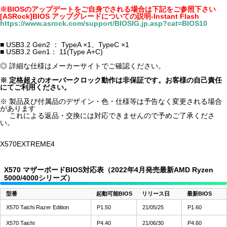
※BIOSのアップデートをご自身でされる場合は下記をご参照下さい
[ASRock]BIOS アップグレードについての説明-Instant Flash
https://www.asrock.com/support/BIOSIG.jp.asp?cat=BIOS10
■ USB3.2 Gen2 ： TypeA ×1、TypeC ×1
■ USB3.2 Gen1： 11(Type A+C)
◎ 詳細な仕様はメーカーサイトでご確認ください。
※ 定格超えのオーバークロック動作は非保証です。お客様の自己責任
にてご利用ください。
※ 製品及び付属品のデザイン・色・仕様等は予告なく変更される場合
があります
これによる返品・交換には対応できませんので予めご了承くださ
い。
X570EXTREME4
X570 マザーボードBIOS対応表（2022年4月発売最新AMD Ryzen
5000/4000シリーズ）
型番
起動可能BIOS
リリース日
最新BIOS
X570 Taichi Razer Edition
P1.50
21/05/25
P1.60
X570 Taichi
P4.40
21/06/30
P4.60