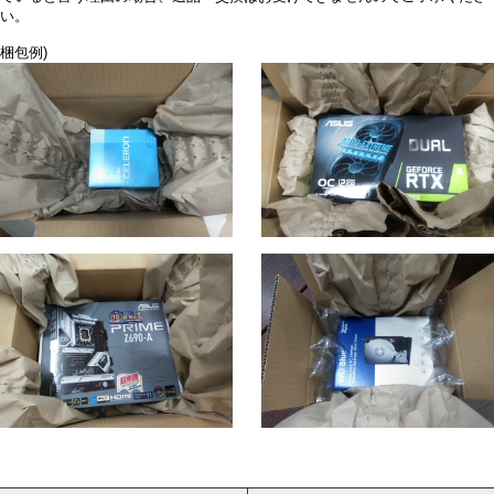
い。
梱包例)