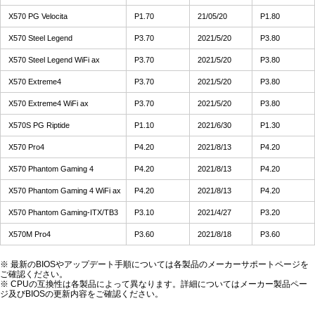
X570 PG Velocita
P1.70
21/05/20
P1.80
X570 Steel Legend
P3.70
2021/5/20
P3.80
X570 Steel Legend WiFi ax
P3.70
2021/5/20
P3.80
X570 Extreme4
P3.70
2021/5/20
P3.80
X570 Extreme4 WiFi ax
P3.70
2021/5/20
P3.80
X570S PG Riptide
P1.10
2021/6/30
P1.30
X570 Pro4
P4.20
2021/8/13
P4.20
X570 Phantom Gaming 4
P4.20
2021/8/13
P4.20
X570 Phantom Gaming 4 WiFi ax
P4.20
2021/8/13
P4.20
X570 Phantom Gaming-ITX/TB3
P3.10
2021/4/27
P3.20
X570M Pro4
P3.60
2021/8/18
P3.60
※ 最新のBIOSやアップデート手順については各製品のメーカーサポートページを
ご確認ください。
※ CPUの互換性は各製品によって異なります。詳細についてはメーカー製品ペー
ジ及びBIOSの更新内容をご確認ください。