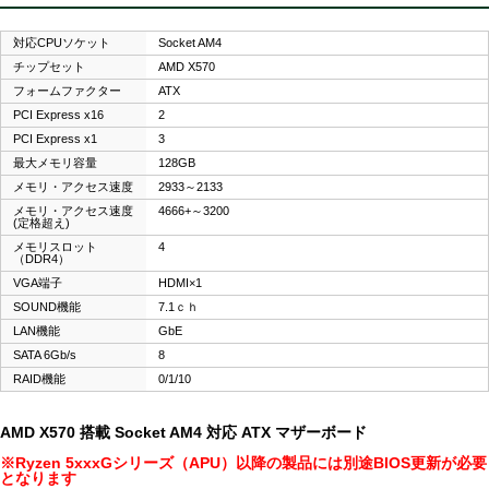
対応CPUソケット
Socket AM4
チップセット
AMD X570
フォームファクター
ATX
PCI Express x16
2
PCI Express x1
3
最大メモリ容量
128GB
メモリ・アクセス速度
2933～2133
メモリ・アクセス速度
4666+～3200
(定格超え)
メモリスロット
4
（DDR4）
VGA端子
HDMI×1
SOUND機能
7.1ｃｈ
LAN機能
GbE
SATA 6Gb/s
8
RAID機能
0/1/10
AMD X570 搭載 Socket AM4 対応 ATX マザーボード
※Ryzen 5xxxGシリーズ（APU）以降の製品には別途BIOS更新が必要
となります