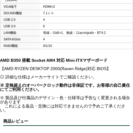
（DDR4）
VGA端子
HDMI×2
SOUND機能
7.1ｃｈ
USB 2.0
4
USB 3.0
6
LAN機能
有線：GbE×1、無線：11ac/n/g/a/b・BT4.2
SATA 6Gb/s
4
RAID機能
0/1/10
AMD B350 搭載 Socket AM4 対応 Mini-ITXマザーボード
【AMD RYZEN DESKTOP 2000(Raven Ridge)対応 BIOS】
◎ 詳細な仕様はメーカーサイトでご確認ください。
※ 定格超えのオーバークロック動作は非保証です。お客様の自己責任
にてご利用ください。
※ 製品及び付属品のデザイン・色・仕様等は予告なく変更される場合
があります
これによる返品・交換には対応できませんので予めご了承くださ
い。
商品レビュー