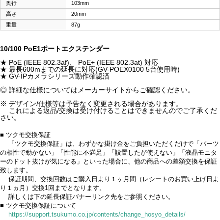
奥行
103mm
高さ
20mm
重量
87g
10/100 PoE1ポートエクステンダー
★ PoE (IEEE 802.3af)、 PoE+ (IEEE 802.3at) 対応
★ 最長600mまでの延長に対応(GV-POEX0100 5台使用時)
★ GV-IPカメラシリーズ動作確認済
◎ 詳細な仕様についてはメーカーサイトからご確認ください。
※ デザイン/仕様等は予告なく変更される場合があります。
これによる返品/交換は受け付けることはできませんのでご了承くだ
さい。
■ ツクモ交換保証
「ツクモ交換保証」は、わずかな掛け金をご負担いただくだけで「パーツ
の相性で動かない」「性能に不満足」「設置したが使えない」「液晶モニタ
ーのドット抜けが気になる」といった場合に、他の商品への差額交換を保証
致します。
保証期間、交換回数はご購入日より１ヶ月間（レシートのお買い上げ日よ
り１ヵ月）交換1回までとなります。
詳しくは下の延長保証バナーリンク先をご参照ください。
■ ツクモ交換保証について
https://support.tsukumo.co.jp/contents/change_hosyo_details/