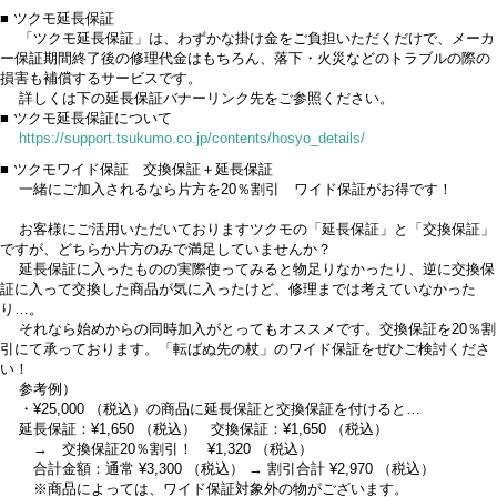
■ ツクモ延長保証
「ツクモ延長保証」は、わずかな掛け金をご負担いただくだけで、メーカ
ー保証期間終了後の修理代金はもちろん、落下・火災などのトラブルの際の
損害も補償するサービスです。
詳しくは下の延長保証バナーリンク先をご参照ください。
■ ツクモ延長保証について
https://support.tsukumo.co.jp/contents/hosyo_details/
■ ツクモワイド保証 交換保証＋延長保証
一緒にご加入されるなら片方を20％割引 ワイド保証がお得です！
お客様にご活用いただいておりますツクモの「延長保証」と「交換保証」
ですが、どちらか片方のみで満足していませんか？
延長保証に入ったものの実際使ってみると物足りなかったり、逆に交換保
証に入って交換した商品が気に入ったけど、修理までは考えていなかった
り…。
それなら始めからの同時加入がとってもオススメです。交換保証を20％割
引にて承っております。「転ばぬ先の杖」のワイド保証をぜひご検討くださ
い！
参考例）
・¥25,000 （税込）の商品に延長保証と交換保証を付けると…
延長保証：¥1,650 （税込） 交換保証：¥1,650 （税込）
→ 交換保証20％割引！ ¥1,320 （税込）
合計金額：通常 ¥3,300 （税込） → 割引合計 ¥2,970 （税込）
※商品によっては、ワイド保証対象外の物がございます。