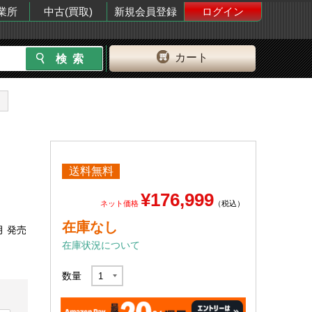
業所
中古(買取)
新規会員登録
ログイン
カート
送料無料
¥176,999
ネット価格
（税込）
在庫なし
月 発売
在庫状況について
数量