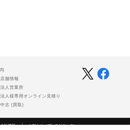
内
店舗情報
法人営業所
法人様専用オンライン見積り
中古 (買取)
会社情報
お知らせ（プレスリリース）