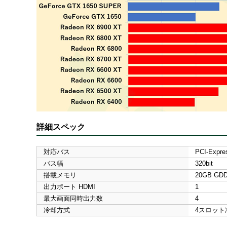
詳細スペック
対応バス
PCI-Expre
バス幅
320bit
搭載メモリ
20GB GD
出力ポート HDMI
1
最大画面同時出力数
4
冷却方式
4スロット