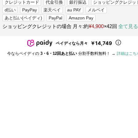
クレジットカード
代金引換
銀行振込
ショッピングクレジッ
d払い
PayPay
楽天ペイ
au PAY
メルペイ
あと払い(ペイディ)
PayPal
Amazon Pay
ショッピングクレジットの場合 月々:約
¥4,900
×42回
全て見る
￥14,749
ペイディなら月々
今ならペイディの
3・6・12回あと払い
分割手数料無料！ →
詳細はこち