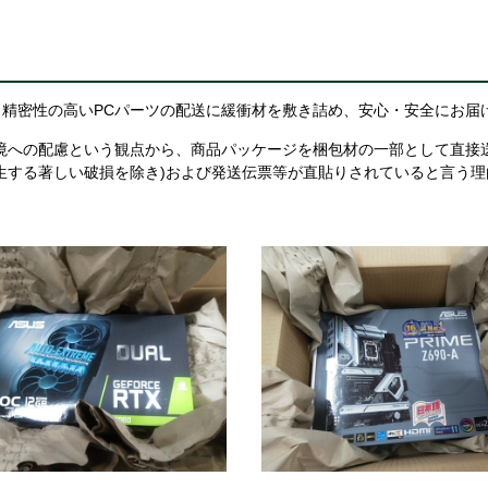
精密性の高いPCパーツの配送に緩衝材を敷き詰め、安心・安全にお届
境への配慮という観点から、商品パッケージを梱包材の一部として直接
生する著しい破損を除き)および発送伝票等が直貼りされていると言う