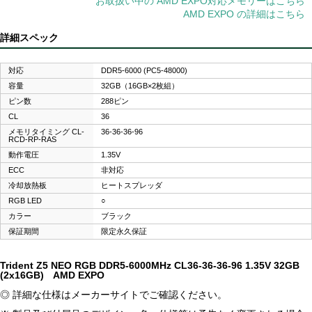
お取扱い中の AMD EXPO対応メモリーはこちら
AMD EXPO の詳細はこちら
詳細スペック
対応
DDR5-6000 (PC5-48000)
容量
32GB（16GB×2枚組）
ピン数
288ピン
CL
36
メモリタイミング CL-
36-36-36-96
RCD-RP-RAS
動作電圧
1.35V
ECC
非対応
冷却放熱板
ヒートスプレッダ
RGB LED
○
カラー
ブラック
保証期間
限定永久保証
Trident Z5 NEO RGB DDR5-6000MHz CL36-36-36-96 1.35V 32GB
(2x16GB) AMD EXPO
◎ 詳細な仕様はメーカーサイトでご確認ください。