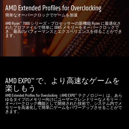
AMD Extended Profiles for Overclocking
簡単なオーバークロックでゲームを加速
AMD Ryzen™ 7000 シリーズ・プロセッサーの新機能 Ryzen に最適化さ
れたプロファイルで簡単に DDR5 メモリーをオーバークロックで
き、最高のパフォーマンスとエクスペリエンスを得ることができ
ます。
AMD EXPO™ で、より高速なゲームを
楽しもう
AMD Extended Profiles for Overclocking（AMD EXPO™ テクノロジー）は、あら
ゆるタイプのメモリー向けにユーザーフレンドリーなメモリー・
オーバークロック機能として開発された技術で、システム内でメ
モリーを高速化して簡単にゲームをパワーアップさせることがで
きます。