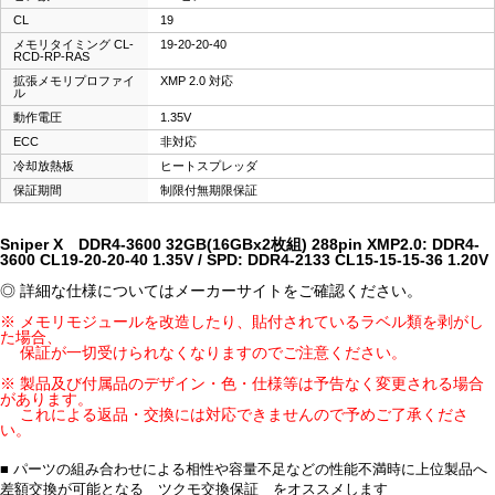
CL
19
メモリタイミング CL-
19-20-20-40
RCD-RP-RAS
拡張メモリプロファイ
XMP 2.0 対応
ル
動作電圧
1.35V
ECC
非対応
冷却放熱板
ヒートスプレッダ
保証期間
制限付無期限保証
Sniper X DDR4-3600 32GB(16GBx2枚組) 288pin XMP2.0: DDR4-
3600 CL19-20-20-40 1.35V / SPD: DDR4-2133 CL15-15-15-36 1.20V
◎ 詳細な仕様についてはメーカーサイトをご確認ください。
※ メモリモジュールを改造したり、貼付されているラベル類を剥がし
た場合、
保証が一切受けられなくなりますのでご注意ください。
※ 製品及び付属品のデザイン・色・仕様等は予告なく変更される場合
があります。
これによる返品・交換には対応できませんので予めご了承くださ
い。
■ パーツの組み合わせによる相性や容量不足などの性能不満時に上位製品へ
差額交換が可能となる ツクモ交換保証 をオススメします