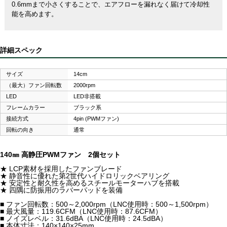
0.6mmまで小さくすることで、エアフローを漏れなく届けて冷却性
能を高めます。
詳細スペック
サイズ
14cm
（最大）ファン回転数
2000rpm
LED
LED非搭載
フレームカラー
ブラック系
接続方式
4pin (PWMファン)
回転の向き
通常
140㎜ 高静圧PWMファン 2個セット
★ LCP素材を採用したファンブレード
★ 静音性に優れた第2世代ハイドロリックベアリング
★ 安定性と耐久性を高めるスチールモーターハブを搭載
★ 四隅に防振用のラバーパッドを装備
■ ファン回転数：500～2,000rpm（LNC使用時：500～1,500rpm）
■ 最大風量：119.6CFM（LNC使用時：87.6CFM）
■ ノイズレベル：31.6dBA（LNC使用時：24.5dBA）
■ 本体寸法：140×140×25mm