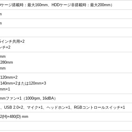
DDケージ搭載時：最大160mm、HDDケージ非搭載時：最大200mm）
m
m
2.5インチ共用×2
ンチ×2
mm
280mm
mm
120mm×2
/140mm×2または120mm×3
mm×1
mファン×1（1000rpm, 16dBA）
0×1、USB 2.0×2、マイク×1、ヘッドホン×1、RGBコントロールスイッチ×1
2(H)×480(D) mm