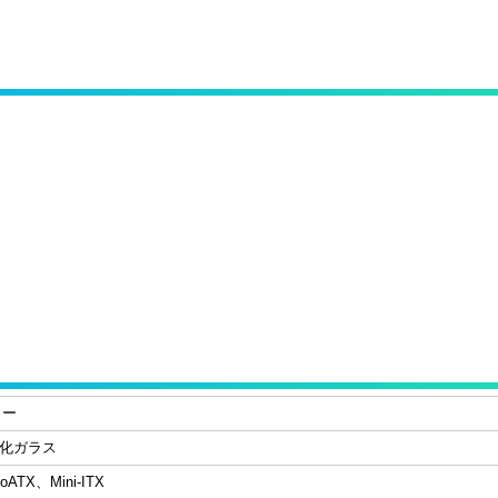
ワー
強化ガラス
oATX、Mini-ITX