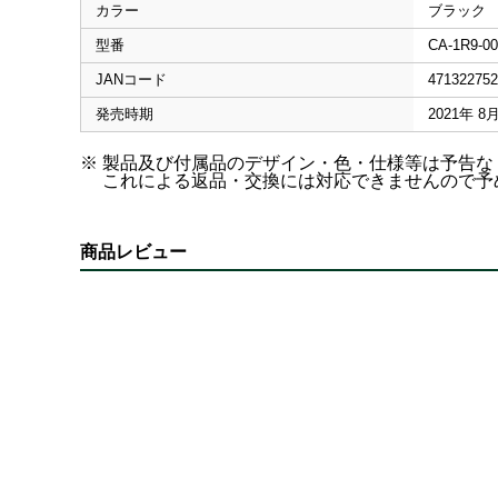
カラー
ブラック
型番
CA-1R9-0
JANコード
471322752
発売時期
2021年 8
※ 製品及び付属品のデザイン・色・仕様等は予告
これによる返品・交換には対応できませんので予
商品レビュー