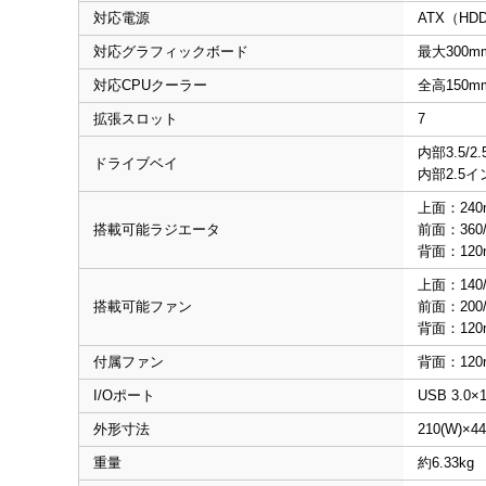
対応電源
ATX（H
対応グラフィックボード
最大300m
対応CPUクーラー
全高150m
拡張スロット
7
内部3.5/
ドライブベイ
内部2.5イ
上面：240
搭載可能ラジエータ
前面：360/
背面：120
上面：140/
搭載可能ファン
前面：200
背面：120
付属ファン
背面：120m
I/Oポート
USB 3.
外形寸法
210(W)×44
重量
約6.33kg