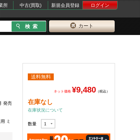
業所
中古(買取)
新規会員登録
ログイン
カート
送料無料
¥9,480
ネット価格
（税込）
在庫なし
月 発売
在庫状況について
用 ミ
数量