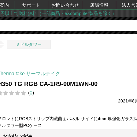
案内
サポート
お問い合わせ
店舗情報
法人営
00円以上で送料無料（一部商品・eXcomputer製品を除く）
ミドルタワー
Thermaltake サーマルテイク
H350 TG RGB CA-1R9-00M1WN-00
(
0
)
2021年8
フロントにRGBストリップ内蔵曲面パネル サイドに4mm厚強化ガラス採
ドルタワー型PCケース
お支払い方法