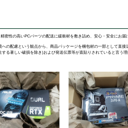
精密性の高いPCパーツの配送に緩衝材を敷き詰め、安心・安全にお届
境への配慮という観点から、商品パッケージを梱包材の一部として直接
生する著しい破損を除き)および発送伝票等が直貼りされていると言う