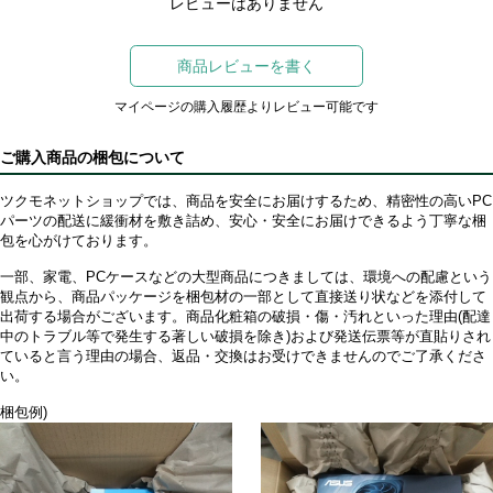
レビューはありません
商品レビューを書く
マイページの購入履歴よりレビュー可能です
ご購入商品の梱包について
ツクモネットショップでは、商品を安全にお届けするため、精密性の高いPC
パーツの配送に緩衝材を敷き詰め、安心・安全にお届けできるよう丁寧な梱
包を心がけております。
一部、家電、PCケースなどの大型商品につきましては、環境への配慮という
観点から、商品パッケージを梱包材の一部として直接送り状などを添付して
出荷する場合がございます。商品化粧箱の破損・傷・汚れといった理由(配達
中のトラブル等で発生する著しい破損を除き)および発送伝票等が直貼りされ
ていると言う理由の場合、返品・交換はお受けできませんのでご了承くださ
い。
梱包例)