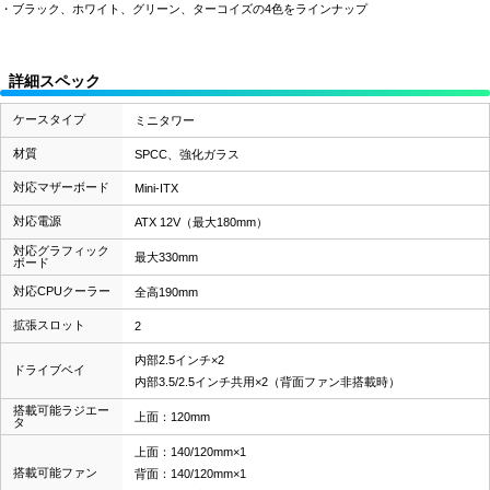
・ブラック、ホワイト、グリーン、ターコイズの4色をラインナップ
詳細スペック
ケースタイプ
ミニタワー
材質
SPCC、強化ガラス
対応マザーボード
Mini-ITX
対応電源
ATX 12V（最大180mm）
対応グラフィック
最大330mm
ボード
対応CPUクーラー
全高190mm
拡張スロット
2
内部2.5インチ×2
ドライブベイ
内部3.5/2.5インチ共用×2（背面ファン非搭載時）
搭載可能ラジエー
上面：120mm
タ
上面：140/120mm×1
搭載可能ファン
背面：140/120mm×1