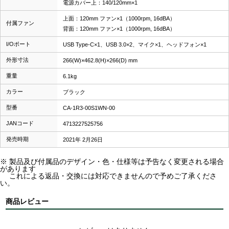
電源カバー上：140/120mm×1
上面：120mm ファン×1（1000rpm, 16dBA）
付属ファン
背面：120mm ファン×1（1000rpm, 16dBA）
I/Oポート
USB Type-C×1、USB 3.0×2、マイク×1、ヘッドフォン×1
外形寸法
266(W)×462.8(H)×266(D) mm
重量
6.1kg
カラー
ブラック
型番
CA-1R3-00S1WN-00
JANコード
4713227525756
発売時期
2021年 2月26日
※ 製品及び付属品のデザイン・色・仕様等は予告なく変更される場合
があります
これによる返品・交換には対応できませんので予めご了承くださ
い。
商品レビュー