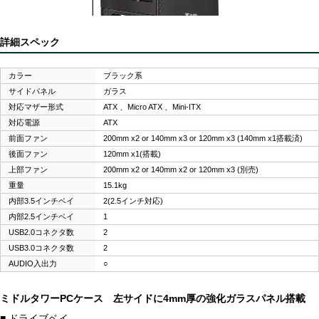
詳細スペック
カラー
ブラック系
サイドパネル
ガラス
対応マザー形式
ATX 、Micro ATX 、Mini-ITX
対応電源
ATX
前面ファン
200mm x2 or 140mm x3 or 120mm x3 (140mm x1搭載済)
後面ファン
120mm x1(搭載)
上部ファン
200mm x2 or 140mm x2 or 120mm x3 (別売)
重量
15.1kg
内部3.5インチベイ
2(2.5インチ対応)
内部2.5インチベイ
1
USB2.0コネクタ数
2
USB3.0コネクタ数
2
AUDIO入出力
○
ミドルタワーPCケース 左サイドに4mm厚の強化ガラスパネル搭載
■ ドライブベイ