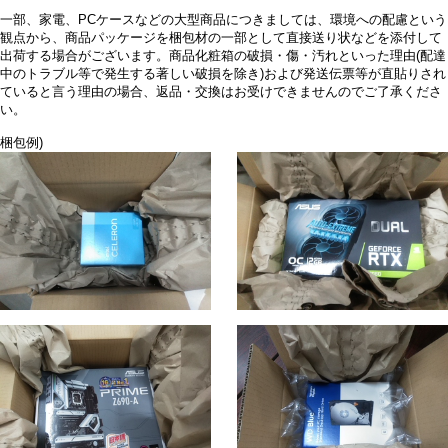
一部、家電、PCケースなどの大型商品につきましては、環境への配慮という
観点から、商品パッケージを梱包材の一部として直接送り状などを添付して
出荷する場合がございます。商品化粧箱の破損・傷・汚れといった理由(配達
中のトラブル等で発生する著しい破損を除き)および発送伝票等が直貼りされ
ていると言う理由の場合、返品・交換はお受けできませんのでご了承くださ
い。
梱包例)