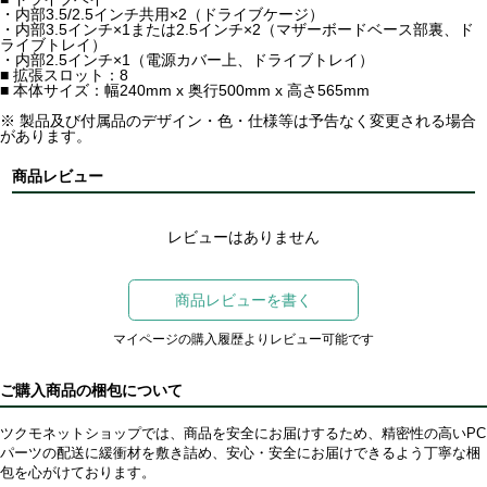
・内部3.5/2.5インチ共用×2（ドライブケージ）
・内部3.5インチ×1または2.5インチ×2（マザーボードベース部裏、ド
ライブトレイ）
・内部2.5インチ×1（電源カバー上、ドライブトレイ）
■ 拡張スロット：8
■ 本体サイズ：幅240mm x 奥行500mm x 高さ565mm
※ 製品及び付属品のデザイン・色・仕様等は予告なく変更される場合
があります。
商品レビュー
レビューはありません
商品レビューを書く
マイページの購入履歴よりレビュー可能です
ご購入商品の梱包について
ツクモネットショップでは、商品を安全にお届けするため、精密性の高いPC
パーツの配送に緩衝材を敷き詰め、安心・安全にお届けできるよう丁寧な梱
包を心がけております。