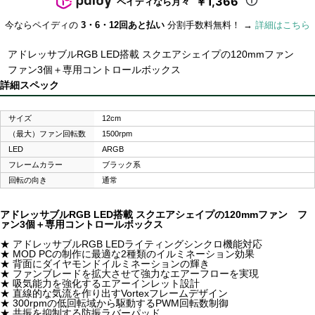
￥1,366
ペイディなら月々
今ならペイディの
3・6・12回あと払い
分割手数料無料！ →
詳細はこちら
アドレッサブルRGB LED搭載 スクエアシェイプの120mmファン
ファン3個＋専用コントロールボックス
詳細スペック
サイズ
12cm
（最大）ファン回転数
1500rpm
LED
ARGB
フレームカラー
ブラック系
回転の向き
通常
アドレッサブルRGB LED搭載 スクエアシェイプの120mmファン フ
ァン3個＋専用コントロールボックス
★ アドレッサブルRGB LEDライティングシンクロ機能対応
★ MOD PCの制作に最適な2種類のイルミネーション効果
★ 背面にダイヤモンドイルミネーションの輝き
★ ファンブレードを拡大させて強力なエアーフローを実現
★ 吸気能力を強化するエアーインレット設計
★ 直線的な気流を作り出すVortexフレームデザイン
★ 300rpmの低回転域から駆動するPWM回転数制御
★ 共振を抑制する防振ラバーパッド