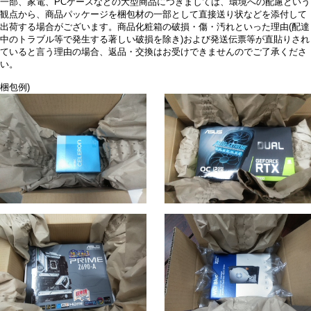
一部、家電、PCケースなどの大型商品につきましては、環境への配慮という
観点から、商品パッケージを梱包材の一部として直接送り状などを添付して
出荷する場合がございます。商品化粧箱の破損・傷・汚れといった理由(配達
中のトラブル等で発生する著しい破損を除き)および発送伝票等が直貼りされ
ていると言う理由の場合、返品・交換はお受けできませんのでご了承くださ
い。
梱包例)