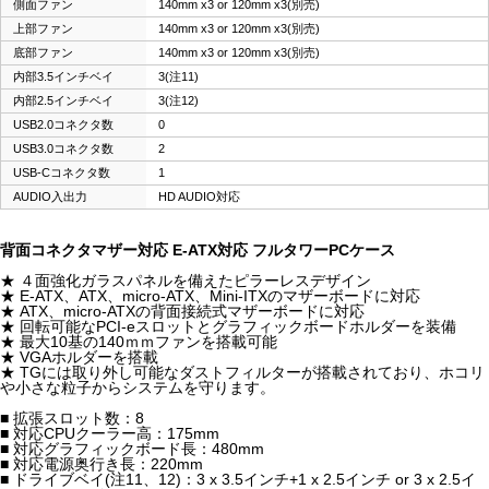
側面ファン
140mm x3 or 120mm x3(別売)
上部ファン
140mm x3 or 120mm x3(別売)
底部ファン
140mm x3 or 120mm x3(別売)
内部3.5インチベイ
3(注11)
内部2.5インチベイ
3(注12)
USB2.0コネクタ数
0
USB3.0コネクタ数
2
USB-Cコネクタ数
1
AUDIO入出力
HD AUDIO対応
背面コネクタマザー対応 E-ATX対応 フルタワーPCケース
★ ４面強化ガラスパネルを備えたピラーレスデザイン
★ E-ATX、ATX、micro-ATX、Mini-ITXのマザーボードに対応
★ ATX、micro-ATXの背面接続式マザーボードに対応
★ 回転可能なPCI-eスロットとグラフィックボードホルダーを装備
★ 最大10基の140ｍｍファンを搭載可能
★ VGAホルダーを搭載
★ TGには取り外し可能なダストフィルターが搭載されており、ホコリ
や小さな粒子からシステムを守ります。
■ 拡張スロット数：8
■ 対応CPUクーラー高：175mm
■ 対応グラフィックボード長：480mm
■ 対応電源奥行き長：220mm
■ ドライブベイ(注11、12)：3 x 3.5インチ+1 x 2.5インチ or 3 x 2.5イ