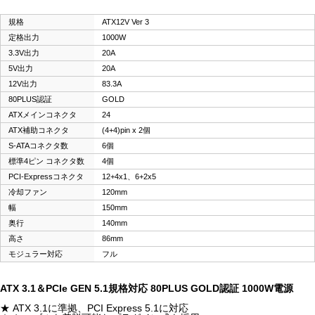
規格
ATX12V Ver 3
定格出力
1000W
3.3V出力
20A
5V出力
20A
12V出力
83.3A
80PLUS認証
GOLD
ATXメインコネクタ
24
ATX補助コネクタ
(4+4)pin x 2個
S-ATAコネクタ数
6個
標準4ピン コネクタ数
4個
PCI-Expressコネクタ
12+4x1、6+2x5
冷却ファン
120mm
幅
150mm
奥行
140mm
高さ
86mm
モジュラー対応
フル
ATX 3.1＆PCIe GEN 5.1規格対応 80PLUS GOLD認証 1000W電源
★ ATX 3.1に準拠、PCI Express 5.1に対応