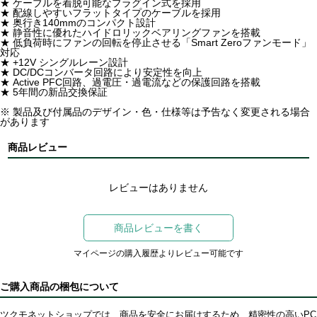
★ ケーブルを着脱可能なプラグイン式を採用
★ 配線しやすいフラットタイプのケーブルを採用
★ 奥行き140mmのコンパクト設計
★ 静音性に優れたハイドロリックベアリングファンを搭載
★ 低負荷時にファンの回転を停止させる「Smart Zeroファンモード」
対応
★ +12V シングルレーン設計
★ DC/DCコンバータ回路により安定性を向上
★ Active PFC回路、過電圧・過電流などの保護回路を搭載
★ 5年間の新品交換保証
※ 製品及び付属品のデザイン・色・仕様等は予告なく変更される場合
があります
商品レビュー
レビューはありません
商品レビューを書く
マイページの購入履歴よりレビュー可能です
ご購入商品の梱包について
ツクモネットショップでは、商品を安全にお届けするため、精密性の高いPC