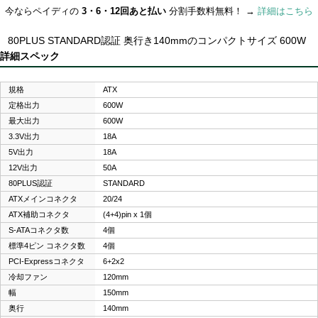
今ならペイディの
3・6・12回あと払い
分割手数料無料！ →
詳細はこちら
80PLUS STANDARD認証 奥行き140mmのコンパクトサイズ 600W
詳細スペック
規格
ATX
定格出力
600W
最大出力
600W
3.3V出力
18A
5V出力
18A
12V出力
50A
80PLUS認証
STANDARD
ATXメインコネクタ
20/24
ATX補助コネクタ
(4+4)pin x 1個
S-ATAコネクタ数
4個
標準4ピン コネクタ数
4個
PCI-Expressコネクタ
6+2x2
冷却ファン
120mm
幅
150mm
奥行
140mm