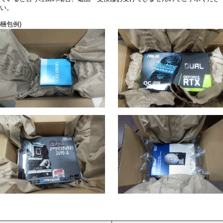
い。
梱包例)