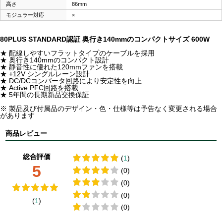
高さ
86mm
モジュラー対応
×
80PLUS STANDARD認証 奥行き140mmのコンパクトサイズ 600W
★ 配線しやすいフラットタイプのケーブルを採用
★ 奥行き140mmのコンパクト設計
★ 静音性に優れた120mmファンを搭載
★ +12V シングルレーン設計
★ DC/DCコンバータ回路により安定性を向上
★ Active PFC回路を搭載
★ 5年間の長期新品交換保証
※ 製品及び付属品のデザイン・色・仕様等は予告なく変更される場合
があります
商品レビュー
総合評価
(
1
)
5
(0)
(0)
(0)
(
1
)
(0)