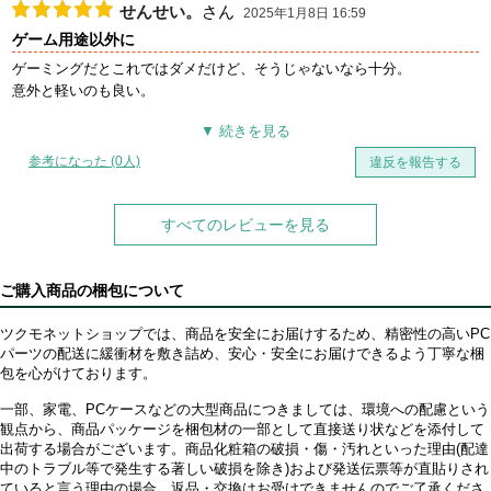
せんせい。
さん
2025年1月8日 16:59
ゲーム用途以外に
ゲーミングだとこれではダメだけど、そうじゃないなら十分。
意外と軽いのも良い。
参考になった (0人)
違反を報告する
すべてのレビューを見る
ご購入商品の梱包について
ツクモネットショップでは、商品を安全にお届けするため、精密性の高いPC
パーツの配送に緩衝材を敷き詰め、安心・安全にお届けできるよう丁寧な梱
包を心がけております。
一部、家電、PCケースなどの大型商品につきましては、環境への配慮という
観点から、商品パッケージを梱包材の一部として直接送り状などを添付して
出荷する場合がございます。商品化粧箱の破損・傷・汚れといった理由(配達
中のトラブル等で発生する著しい破損を除き)および発送伝票等が直貼りされ
ていると言う理由の場合、返品・交換はお受けできませんのでご了承くださ