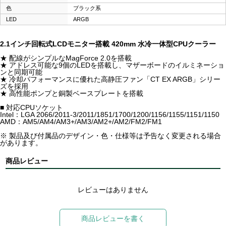
色
ブラック系
LED
ARGB
2.1インチ回転式LCDモニター搭載 420mm 水冷一体型CPUクーラー
★ 配線がシンプルなMagForce 2.0を搭載
★ アドレス可能な9個のLEDを搭載し、マザーボードのイルミネーショ
ンと同期可能
★ 冷却パフォーマンスに優れた高静圧ファン「CT EX ARGB」シリー
ズを採用
★ 高性能ポンプと銅製ベースプレートを搭載
■ 対応CPUソケット
Intel：LGA 2066/2011-3/2011/1851/1700/1200/1156/1155/1151/1150
AMD：AM5/AM4/AM3+/AM3/AM2+/AM2/FM2/FM1
※ 製品及び付属品のデザイン・色・仕様等は予告なく変更される場合
があります。
商品レビュー
レビューはありません
商品レビューを書く