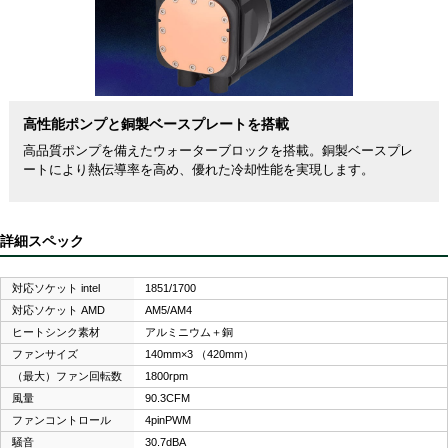
高性能ポンプと銅製ベースプレートを搭載
高品質ポンプを備えたウォーターブロックを搭載。銅製ベースプレ
ートにより熱伝導率を高め、優れた冷却性能を実現します。
詳細スペック
対応ソケット intel
1851/1700
対応ソケット AMD
AM5/AM4
ヒートシンク素材
アルミニウム＋銅
ファンサイズ
140mm×3 （420mm）
（最大）ファン回転数
1800rpm
風量
90.3CFM
ファンコントロール
4pinPWM
騒音
30.7dBA