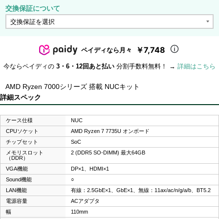
交換保証について
￥7,748
ペイディなら月々
今ならペイディの
3・6・12回あと払い
分割手数料無料！ →
詳細はこちら
AMD Ryzen 7000シリーズ 搭載 NUCキット
詳細スペック
ケース仕様
NUC
CPUソケット
AMD Ryzen 7 7735U オンボード
チップセット
SoC
メモリスロット
2 (DDR5 SO-DIMM) 最大64GB
（DDR）
VGA機能
DP×1、HDMI×1
Sound機能
○
LAN機能
有線：2.5GbE×1、GbE×1、無線：11ax/ac/n/g/a/b、BT5.2
電源容量
ACアダプタ
幅
110mm