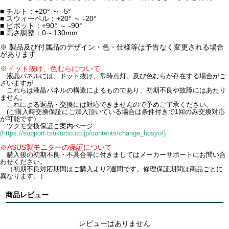
■ チルト：+20° ～ -5°
■ スウィーベル：+20° ～ -20°
■ ピボット：+90° ～ -90°
■ 高さ調整：0～130mm
※ 製品及び付属品のデザイン・色・仕様等は予告なく変更される場合
があります
※ドット抜け、色むらについて
液晶パネルには、ドット抜け、常時点灯、及び色むらが存在する場合がご
ざいますが
これらは液晶パネルの構造によるものであり、初期不良や故障にはあたり
ません。
これによる返品・交換には対応できませんので予めご了承ください。
(ご購入時交換保証にご加入頂いている場合は条件付きで1回のみ交換対応
が可能です）
ツクモ交換保証ご案内ページ
(https://support.tsukumo.co.jp/contents/change_hosyo/)
※ASUS製モニターの保証について
購入後の初期不良・不具合等に付きましてはメーカーサポートにお問い合
わせください。
（初期不良対応期間はご購入より2週間です。修理保証期間は商品ごとに
異なります。）
商品レビュー
レビューはありません