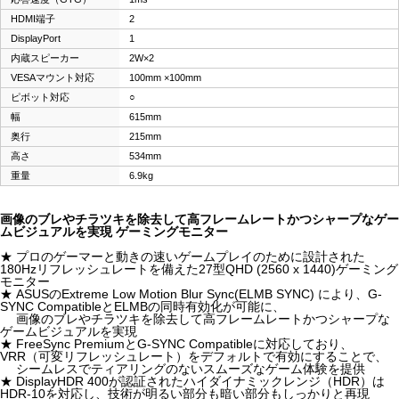
HDMI端子
2
DisplayPort
1
内蔵スピーカー
2W×2
VESAマウント対応
100mm ×100mm
ピボット対応
○
幅
615mm
奥行
215mm
高さ
534mm
重量
6.9kg
画像のブレやチラツキを除去して高フレームレートかつシャープなゲー
ムビジュアルを実現 ゲーミングモニター
★ プロのゲーマーと動きの速いゲームプレイのために設計された
180Hzリフレッシュレートを備えた27型QHD (2560 x 1440)ゲーミング
モニター
★ ASUSのExtreme Low Motion Blur Sync(ELMB SYNC) により、G-
SYNC CompatibleとELMBの同時有効化が可能に、
画像のブレやチラツキを除去して高フレームレートかつシャープな
ゲームビジュアルを実現
★ FreeSync PremiumとG-SYNC Compatibleに対応しており、
VRR（可変リフレッシュレート）をデフォルトで有効にすることで、
シームレスでティアリングのないスムーズなゲーム体験を提供
★ DisplayHDR 400が認証されたハイダイナミックレンジ（HDR）は
HDR-10を対応し、技術が明るい部分も暗い部分もしっかりと再現