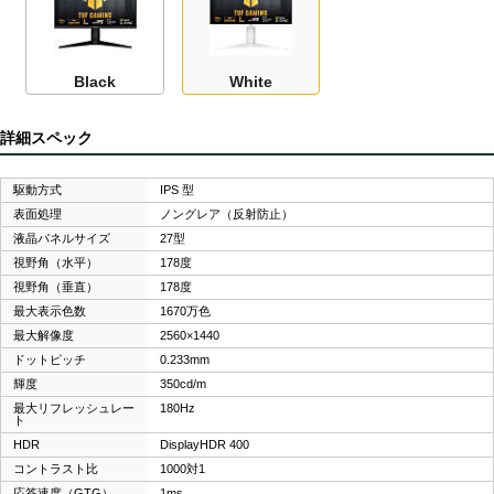
Black
White
詳細スペック
駆動方式
IPS 型
表面処理
ノングレア（反射防止）
液晶パネルサイズ
27型
視野角（水平）
178度
視野角（垂直）
178度
最大表示色数
1670万色
最大解像度
2560×1440
ドットピッチ
0.233mm
輝度
350cd/m
最大リフレッシュレー
180Hz
ト
HDR
DisplayHDR 400
コントラスト比
1000対1
応答速度（GTG）
1ms