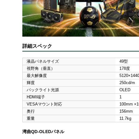
詳細スペック
液晶パネルサイズ
49型
視野角（垂直）
178度
最大解像度
5120×144
輝度
250cd/m
バックライト光源
OLED
HDMI端子
1
VESAマウント対応
100mm ×
奥行
156mm
重量
11.7kg
湾曲QD-OLEDパネル