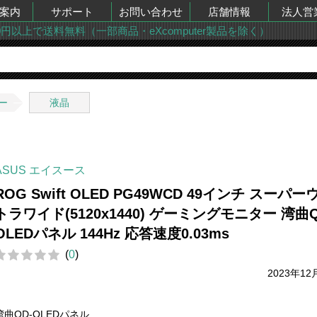
案内
サポート
お問い合わせ
店舗情報
法人営
00円以上で送料無料（一部商品・eXcomputer製品を除く）
ー
液晶
ASUS エイスース
ROG Swift OLED PG49WCD 49インチ スーパー
トラワイド(5120x1440) ゲーミングモニター 湾曲Q
OLEDパネル 144Hz 応答速度0.03ms
(
0
)
2023年12
湾曲QD-OLEDパネル