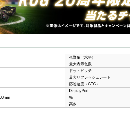
視野角（水平）
最大表示色数
0
ドットピッチ
最大リフレッシュレート
応答速度（GTG）
DisplayPort
100mm
幅
高さ