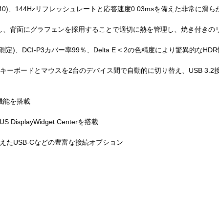
1440)、144Hzリフレッシュレートと応答速度0.03msを備えた非常に滑
し、背面にグラフェンを採用することで適切に熱を管理し、焼き付きの
測定)、DCI-P3カバー率99％、Delta E < 2の色精度により驚異的なH
キーボードとマウスを2台のデバイス間で自動的に切り替え、USB 3.
機能を搭載
playWidget Centerを搭載
W電源供給を備えたUSB-Cなどの豊富な接続オプション