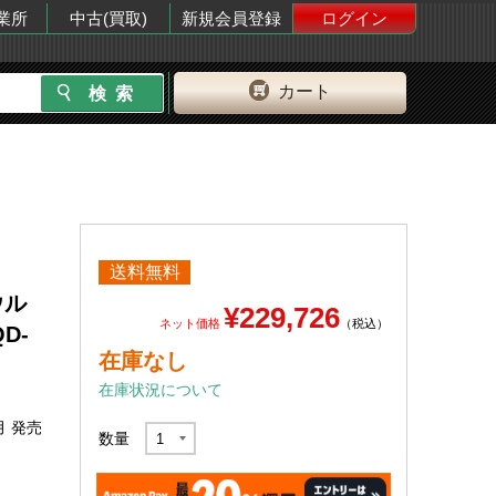
業所
中古(買取)
新規会員登録
ログイン
カート
送料無料
ウル
¥229,726
ネット価格
（税込）
D-
在庫なし
在庫状況について
月 発売
数量