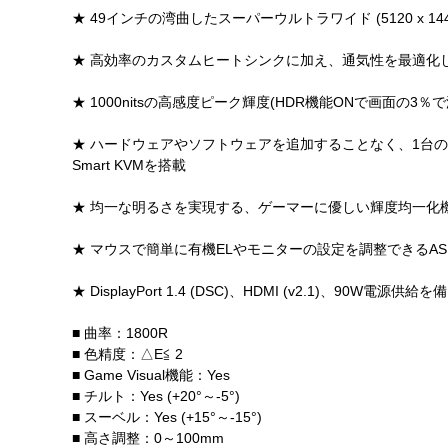
★ 49インチの湾曲したスーパーウルトラワイド (5120 x 
★ 高効率のカスタムヒートシンクに加え、通気性を最適化
★ 1000nitsの高感度ピーク輝度(HDR機能ONで画面の3％で
★ ハードウェアやソフトウェアを追加することなく、1台の
Smart KVMを搭載
★ 均一な明るさを実現する、ゲーマーに優しい輝度均一化
★ マウスで簡単に有機ELやモニターの設定を調整できるASUS Dis
★ DisplayPort 1.4 (DSC)、HDMI (v2.1)、90
■ 曲率：1800R
■ 色精度：△E≦ 2
■ Game Visual機能：Yes
■ チルト：Yes (+20°～-5°)
■ スーベル：Yes (+15°～-15°)
■ 高さ調整：0～100mm