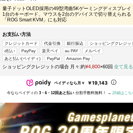
量子ドットOLED採用の49型湾曲5Kゲーミングディスプレイ
1台のキーボード、マウスを2台のデバイスで切り替えられる
「ROG Smart KVM」にも対応
お支払い方法
クレジットカード
代金引換
銀行振込
ショッピングクレジッ
d払い
PayPay
楽天ペイ
au PAY
メルペイ
あと払い(ペイディ)
PayPal
Amazon Pay
ショッピングクレジットの場合 月々:約
¥4,800
×60回
全て見る
￥19,143
ペイディなら月々
今ならペイディの
3・6・12回あと払い
分割手数料無料！ →
詳細はこち