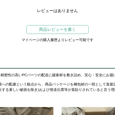
レビューはありません
商品レビューを書く
マイページの購入履歴よりレビュー可能です
精密性の高いPCパーツの配送に緩衝材を敷き詰め、安心・安全にお届
境への配慮という観点から、商品パッケージを梱包材の一部として直接
生する著しい破損を除き)および発送伝票等が直貼りされていると言う