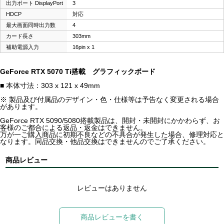
出力ポート DisplayPort
3
HDCP
対応
最大画面同時出力数
4
カード長さ
303mm
補助電源入力
16pin x 1
GeForce RTX 5070 Ti搭載 グラフィックボード
■ 本体寸法：303 x 121 x 49mm
※ 製品及び付属品のデザイン・色・仕様等は予告なく変更される場合
があります。
GeForce RTX 5090/5080搭載製品は、開封・未開封にかかわらず、お
客様のご都合による返品・返金はできません。
万が一ご購入商品に初期不良などの不具合が発生した場合、修理対応と
なります。同品交換・他品交換はできませんのでご了承ください。
商品レビュー
レビューはありません
商品レビューを書く