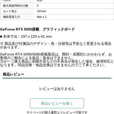
HDCP
対応
最大画面同時出力数
4
カード長さ
197mm
補助電源入力
8pin x 1
GeForce RTX 5050搭載 グラフィックボード
■ 本体寸法：197 x 120 x 41 mm
※ 製品及び付属品のデザイン・色・仕様等は予告なく変更される場合
があります。
GeForce RTX 5090/5080搭載製品は、開封・未開封にかかわらず、お
客様のご都合による返品・返金はできません。
万が一ご購入商品に初期不良などの不具合が発生した場合、修理対応と
なります。同品交換・他品交換はできませんのでご了承ください。
商品レビュー
レビューはありません
商品レビューを書く
マイページの購入履歴よりレビュー可能です