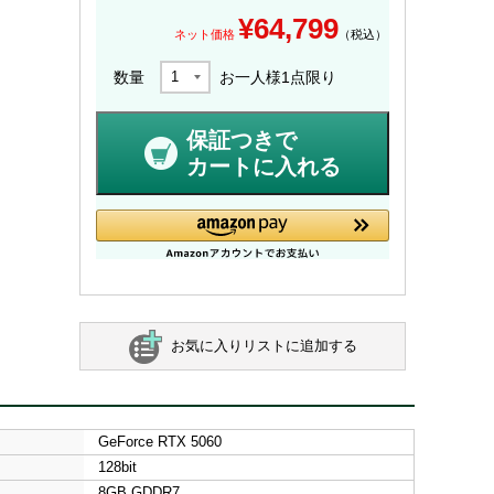
¥
64,799
ネット価格
（税込）
数量
お一人様
1
点限り
保証つきで
カートに入れる
お気に入りリストに追加する
GeForce RTX 5060
128bit
8GB GDDR7