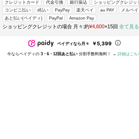
クレジットカード
代金引換
銀行振込
ショッピングクレジッ
コンビニ払い
d払い
PayPay
楽天ペイ
au PAY
メルペイ
あと払い(ペイディ)
PayPal
Amazon Pay
ショッピングクレジットの場合 月々:約
¥4,600
×15回
全て見る
￥5,399
ペイディなら月々
今ならペイディの
3・6・12回あと払い
分割手数料無料！ →
詳細はこち