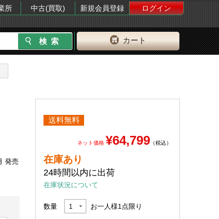
業所
中古(買取)
新規会員登録
ログイン
カート
送料無料
¥64,799
ネット価格
（税込）
在庫あり
月 発売
24時間以内に出荷
在庫状況について
数量
お一人様
1
点限り