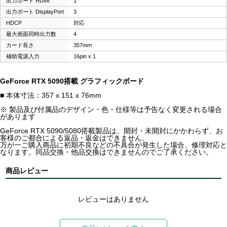
出力ポート HDMI
1
出力ポート DisplayPort
3
HDCP
対応
最大画面同時出力数
4
カード長さ
357mm
補助電源入力
16pin x 1
GeForce RTX 5090搭載 グラフィックボード
■ 本体寸法：357 x 151 x 76mm
※ 製品及び付属品のデザイン・色・仕様等は予告なく変更される場合
があります
GeForce RTX 5090/5080搭載製品は、開封・未開封にかかわらず、お
客様のご都合による返品・返金はできません。
万が一ご購入商品に初期不良などの不具合が発生した場合、修理対応と
なります。同品交換・他品交換はできませんのでご了承ください。
商品レビュー
レビューはありません