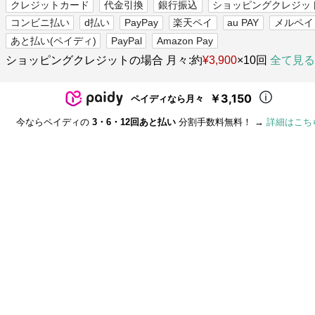
クレジットカード
代金引換
銀行振込
ショッピングクレジッ
コンビニ払い
d払い
PayPay
楽天ペイ
au PAY
メルペイ
あと払い(ペイディ)
PayPal
Amazon Pay
ショッピングクレジットの場合 月々:約
¥3,900
×10回
全て見る
￥3,150
ペイディなら月々
今ならペイディの
3・6・12回あと払い
分割手数料無料！ →
詳細はこち