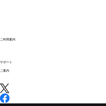
ご利用案内
ご利用案内
送料・配送について
お支払方法について
領収書が必要な時は
キャンセル・返品について
よくあるご質問
偽サイトにご注意ください
サポート
購入後のサポート
お問合せ
ご案内
店舗情報
法人営業所
法人様専用オンライン見積り
中古 (買取)