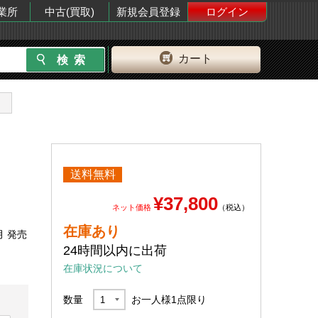
業所
中古(買取)
新規会員登録
ログイン
カート
送料無料
¥37,800
ネット価格
（税込）
在庫あり
月 発売
24時間以内に出荷
在庫状況について
数量
お一人様
1
点限り