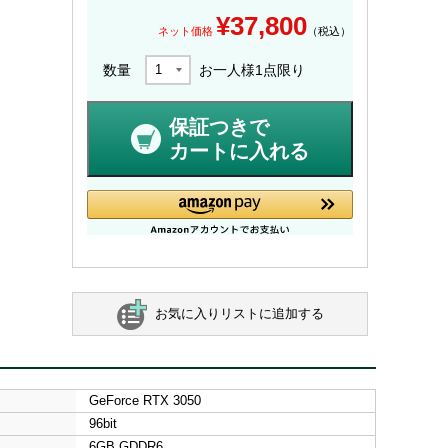
¥
37,800
ネット価格
（税込）
数量
お一人様
1
点限り
保証つきで
カートに入れる
お気に入りリストに追加する
GeForce RTX 3050
96bit
6GB GDDR6