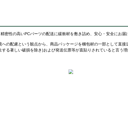
精密性の高いPCパーツの配送に緩衝材を敷き詰め、安心・安全にお届
境への配慮という観点から、商品パッケージを梱包材の一部として直接
生する著しい破損を除き)および発送伝票等が直貼りされていると言う