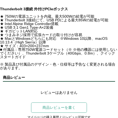
Thunderbolt 3接続 外付けPCIeボックス
★ 750Wの電源ユニットを内蔵。最大500Wの給電が可能
★ Thunderbolt 3接続にて、USB PDによる最大85Wの給電が可能
★ Intel Alpine Ridge Controller搭載
★ USB 3.1 Gen1 Type-A×2装備
★ ギガビットLAN対応
★ つまみネジ採用で拡張カードの取り付けが容易
★ MacとWindowsどちらにも対応 ※Windows 10以降、macOS
10.13.4（High Sierra）以降
★ サイズ：403×200×237mm
■ 付属品：専用750W電源コードセット（※ ※他の機器には使用しない
でください）、Thunderbolt 3ケーブル（40Gbps、0.8m）、クイック
スタートガイド
※ 製品及び付属品のデザイン・色・仕様等は予告なく変更される場合
があります。
商品レビュー
レビューはありません
商品レビューを書く
マイページの購入履歴よりレビュー可能です