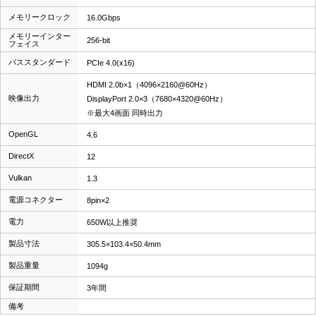
メモリークロック
16.0Gbps
メモリーインター
256-bit
フェイス
バススタンダード
PCIe 4.0(x16)
HDMI 2.0b×1（4096×2160@60Hz）
映像出力
DisplayPort 2.0×3（7680×4320@60Hz）
※最大4画面 同時出力
OpenGL
4.6
DirectX
12
Vulkan
1.3
電源コネクター
8pin×2
電力
650W以上推奨
製品寸法
305.5×103.4×50.4mm
製品重量
1094g
保証期間
3年間
備考