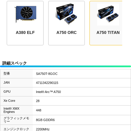
A380 ELF
A750 ORC
A750 TITAN
詳細スペック
型番
SA750T-8GOC
JAN
4711342290115
GPU
Intel® Arc™ A750
Xe Core
28
Intel® XMX
448
Engines
グラフィックメモ
8GB GDDR6
リー
エンジンクロック
2200MHz